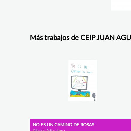
Más trabajos de CEIP JUAN A
NO ES UN CAMINO DE ROSAS
Dibujos, Adina Elena