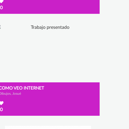
0
COMO VEO INTERNET
Dibujos, Josué
0