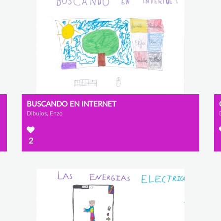
BUSCANDO EN INTERNET
Dibujos, Enzo
2