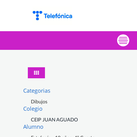
Categorias
Dibujos
Colegio
CEIP JUAN AGUADO
Alumno