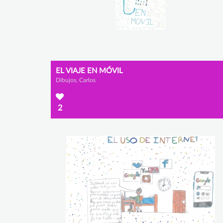
EL VIAJE EN MÓVIL
Dibujos, Carlos
2