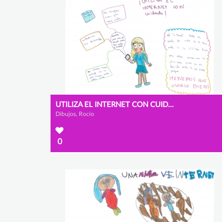
UTILIZA EL INTERNET CON CUIDADO
Dibujos, Rocio
0