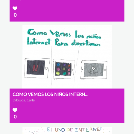
0
COMO VEMOS LOS NIÑOS INTERNET PARA DIVERTIRNOS
Dibujos, Carla
0