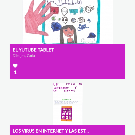
EL YUTUBE TABLET
Dibujos, Carla
1
LOS VIRUS EN INTERNET Y LAS ESTAFAS