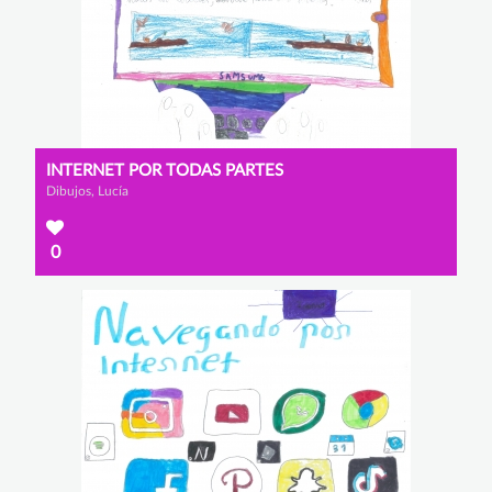
INTERNET POR TODAS PARTES
Dibujos, Lucía
0