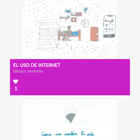
EL USO DE INTERNET
Dibujos, Norberto
1