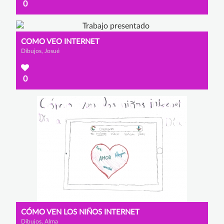
0
COMO VEO INTERNET
Dibujos, Josué
0
CÓMO VEN LOS NIÑOS INTERNET
Dibujos, Alma