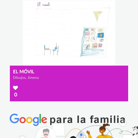
EL MÓVIL
Dibujos, Jimena
0