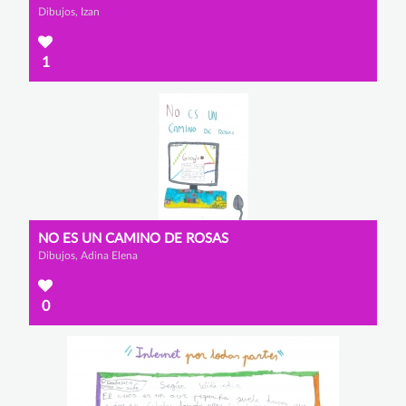
Dibujos, Izan
1
NO ES UN CAMINO DE ROSAS
Dibujos, Adina Elena
0