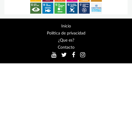
Inicio
Política de privacidad
¿Que es?
Contacto