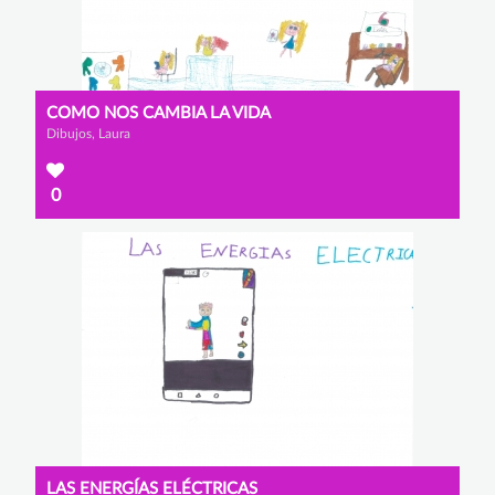
COMO NOS CAMBIA LA VIDA
Dibujos, Laura
0
LAS ENERGÍAS ELÉCTRICAS