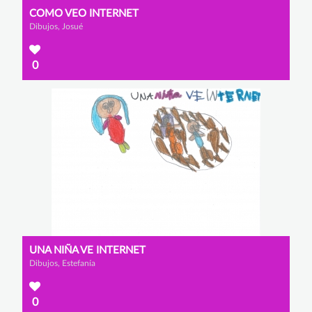
COMO VEO INTERNET
Dibujos, Josué
0
UNA NIÑA VE INTERNET
Dibujos, Estefanía
0