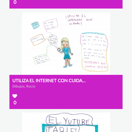
0
UTILIZA EL INTERNET CON CUIDADO
Dibujos, Rocio
0