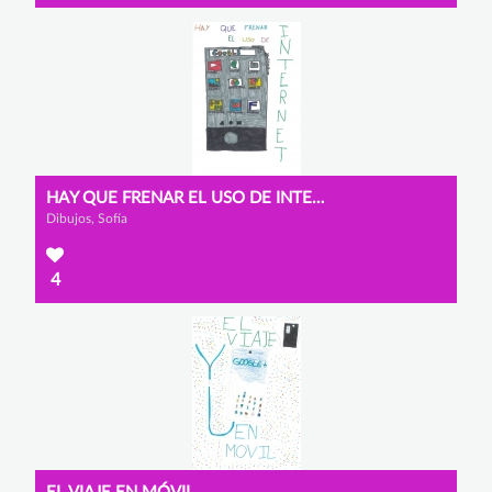
HAY QUE FRENAR EL USO DE INTERNET
Dibujos, Sofía
4