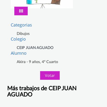
Categorias
Dibujos
Colegio
CEIP JUAN AGUADO
Alumno
Akira - 9 años, 4º Cuarto
Votar
Más trabajos de CEIP JUAN
AGUADO