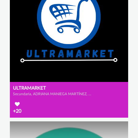
ULTRAMARKET
Secundaria, ADRIANA MANIEGA MARTÍNEZ, CARLOTA MORENO PRADO y IRENE MUÑOZ ROMERO
+20