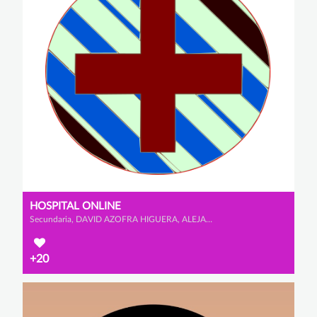
HOSPITAL ONLINE
Secundaria, DAVID AZOFRA HIGUERA, ALEJANDRO BLANCO GARCÍA y HÉCTOR HERNÁNDEZ CRISTÓBAL
+20