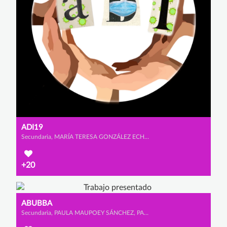
ADI19
Secundaria, MARÍA TERESA GONZÁLEZ ECHEVERRÍA-TORRES, MARÍA MARTÍNEZ VILLAR y MARIO VAZQUEZ SIMÓN
+20
ABUBBA
Secundaria, PAULA MAUPOEY SÁNCHEZ, PAULA VÁZQUEZ DURÁN y LAURA FONSECA ORTÉS