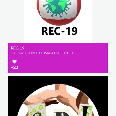
REC-19
Secundaria, LORETO LOSADA ESTEBAN, CANDELA RODRÍGUEZ ESTEBAN y LUCÍA VELÁZQUEZ BAENA
+20