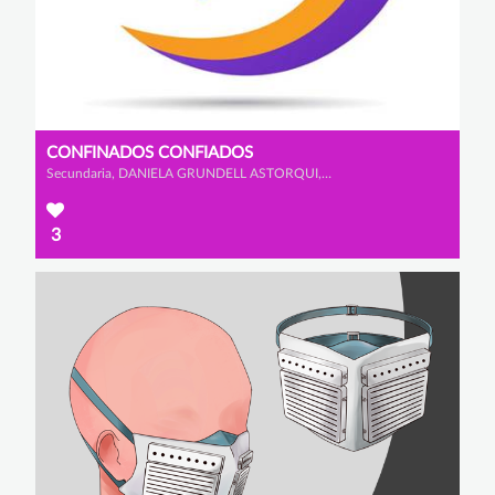
CONFINADOS CONFIADOS
Secundaria, DANIELA GRUNDELL ASTORQUI, CARLOS CASTAÑO COLLADO y IGNACIO GARRIDO VITI
3