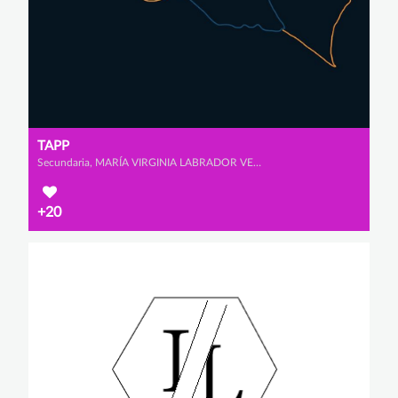
TAPP
Secundaria, MARÍA VIRGINIA LABRADOR VENERO, AMAYA MUÑOZ MONJE y ALEXANDRA SANZ GARCÍA
+20