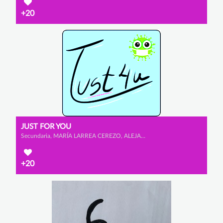
+20
JUST FOR YOU
Secundaria, MARÍA LARREA CEREZO, ALEJANDRO ESCRIBANO GONZÁLEZ y ELDA MARTÍNEZ GONZÁLEZ
+20