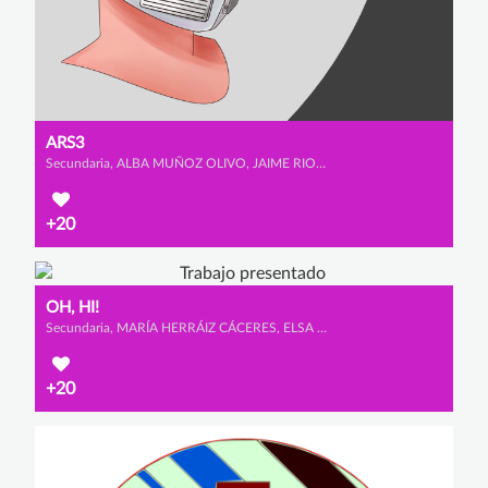
ARS3
Secundaria, ALBA MUÑOZ OLIVO, JAIME RIOS URBANO y IRENE SAINZ ALCALA
+20
OH, HI!
Secundaria, MARÍA HERRÁIZ CÁCERES, ELSA CALVET MARTÍNEZ y AMAIA ROSA AYERDI
+20