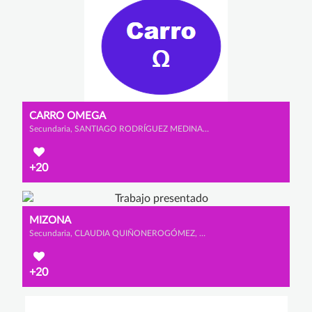
CARRO OMEGA
Secundaria, SANTIAGO RODRÍGUEZ MEDINA, VICTOR VALENCIA MANZANO y ALEJANDRO GARCÍA BERMEJO
+20
MIZONA
Secundaria, CLAUDIA QUIÑONEROGÓMEZ, MACARENA CANO CALDERÓN y SOFÍA GONZÁLEZ OLMEDO
+20