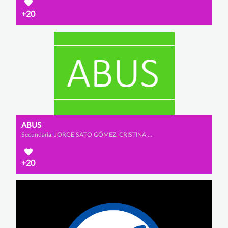
+20
ABUS
Secundaria, JORGE SATO GÓMEZ, CRISTINA MALO ESCUDERO y JIMENA GIL VEGA
+20