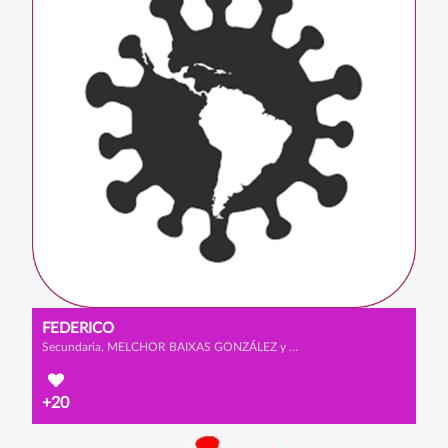
FEDERICO
Secundaria, MELCHOR BAIXAS GONZÁLEZ y ALEJANDRO SANZ CABRERIZO
+20