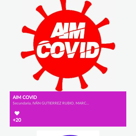
AIM COVID
Secundaria, IVÁN GUTIERREZ RUBIO, MARCO LÓPEZ GÓMEZ y ADRIÁN GARCÍA SANTAMARÍA
+20