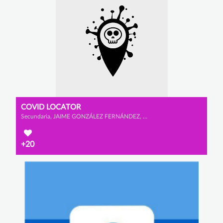
COVID LOCATOR
Secundaria, JAIME GONZÁLEZ FERNÁNDEZ, YAGO GONZÁLEZ GONZÁLEZ y ALEJANDRO BARÓN YE
+20