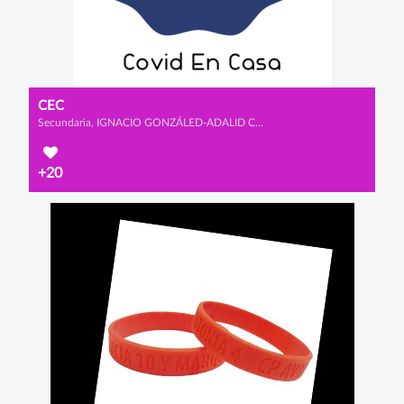
CEC
Secundaria, IGNACIO GONZÁLED-ADALID CHOZAS, JOSÉ GONZÁLEZ-ADALID LLABRÉS y ÁLVARO VALDÉS PIRIZ
+20