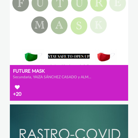
FUTURE MASK
Secundaria, YAIZA SÁNCHEZ CASADO y ALMA CASTAÑO SALGUERO
+20