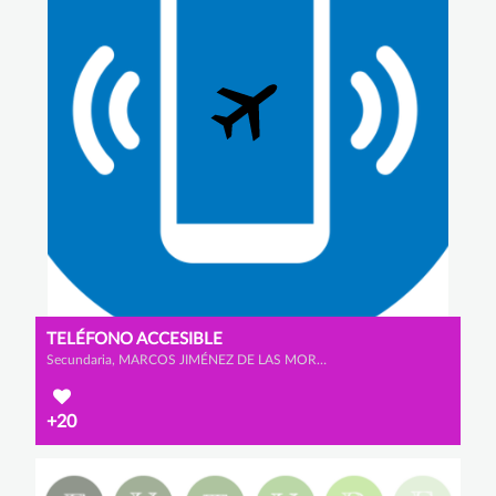
TELÉFONO ACCESIBLE
Secundaria, MARCOS JIMÉNEZ DE LAS MORAS, DANIEL BAÑOS PRATO y ÁLVARO LANNEGRAND LORENZO
+20