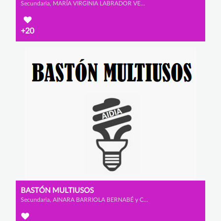
Secundaria, MARÍA VIRGINIA LABRADOR VENERO, AMAYA MUÑOZ MONJE y ALEXANDRA SANZ GARCÍA
+20
BASTÓN MULTIUSOS
Secundaria, AINARA BARRIOLA BERNABÉ y CLAUDIA LADRERO DE SANMILLÁN