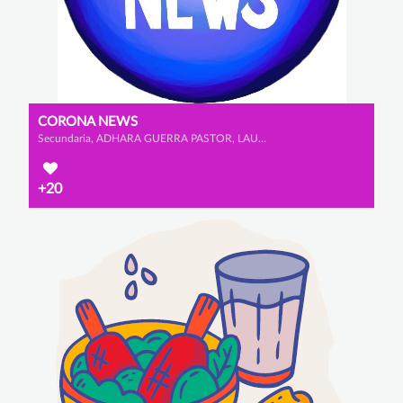
CORONA NEWS
Secundaria, ADHARA GUERRA PASTOR, LAURA SÁNCHEZ CAPILLA y LAURA FORNOVI GÓMEZ
+20