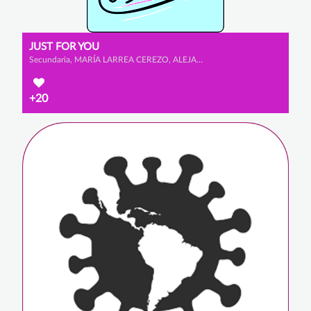
JUST FOR YOU
Secundaria, MARÍA LARREA CEREZO, ALEJANDRO ESCRIBANO GONZÁLEZ y ELDA MARTÍNEZ GONZÁLEZ
+20