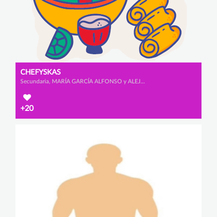
CHEFYSKAS
Secundaria, MARÍA GARCÍA ALFONSO y ALEJANDRA ZURDO GUTIÉRREZ
+20