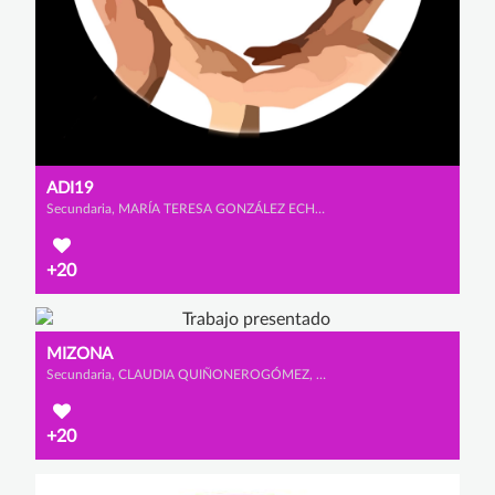
ADI19
Secundaria, MARÍA TERESA GONZÁLEZ ECHEVERRÍA-TORRES, MARÍA MARTÍNEZ VILLAR y MARIO VAZQUEZ SIMÓN
+20
MIZONA
Secundaria, CLAUDIA QUIÑONEROGÓMEZ, MACARENA CANO CALDERÓN y SOFÍA GONZÁLEZ OLMEDO
+20