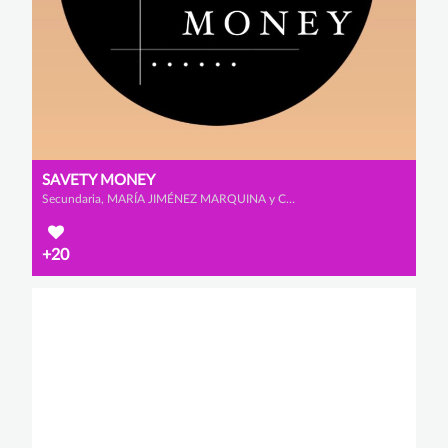
SAVETY MONEY
Secundaria, MARÍA JIMÉNEZ MARQUINA y CELIA MUÑOZ ROMERO
+20