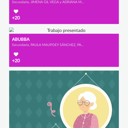
Secundaria, JIMENA GIL VEGA y ADRIANA MORALES REDONDO
+20
ABUBBA
Secundaria, PAULA MAUPOEY SÁNCHEZ, PAULA VÁZQUEZ DURÁN y LAURA FONSECA ORTÉS
+20