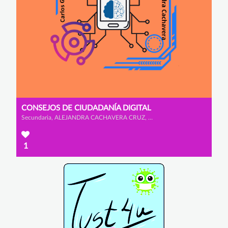
CONSEJOS DE CIUDADANÍA DIGITAL
Secundaria, ALEJANDRA CACHAVERA CRUZ, ALEJANDRA NIETO ALCAIDE y CARLOS GARCÍA ALONSO
1