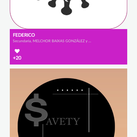
FEDERICO
Secundaria, MELCHOR BAIXAS GONZÁLEZ y ALEJANDRO SANZ CABRERIZO
+20