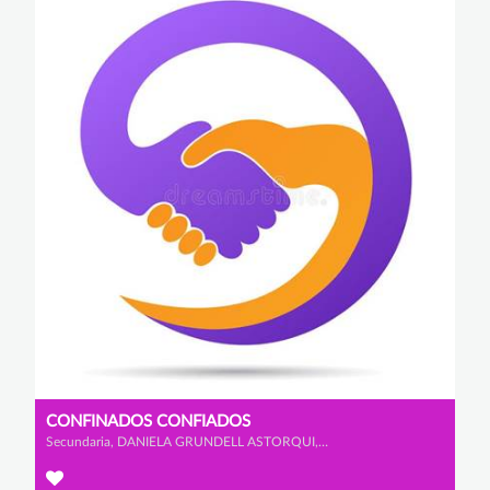
CONFINADOS CONFIADOS
Secundaria, DANIELA GRUNDELL ASTORQUI, CARLOS CASTAÑO COLLADO y IGNACIO GARRIDO VITI