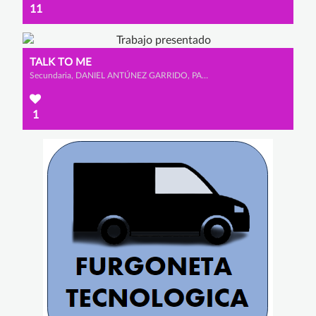
11
TALK TO ME
Secundaria, DANIEL ANTÚNEZ GARRIDO, PABLO MARTÍN BRAVO y PABLO TABOADA GONZÁLEZ
1