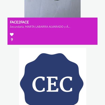
FACE2FACE
Secundaria, MARTA LABARRA ALVARADO y ÁNGELA VALBUENA PÉREZ
9