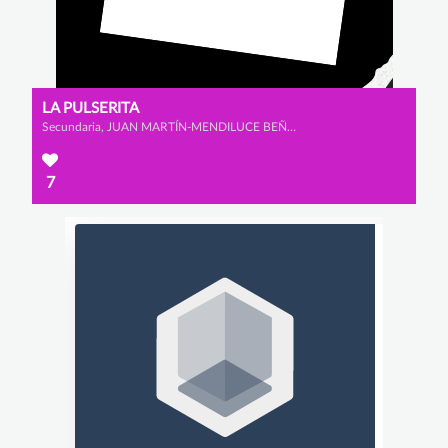
LA PULSERITA
Secundaria, JUAN MARTÍN-MENDILUCE BEÑARÁN, LUIS RODRÍGUEZ DOPICO y ALEJANDRO PATÓN ALBARRACÍN
7