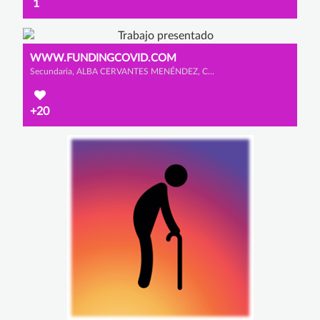
1
WWW.FUNDINGCOVID.COM
Secundaria, ALBA CERVANTES MENÉNDEZ, CLAUDIA LÓPEZ GONZÁLEZ y YARA GONZÁLEZ DE ANDRES
+20