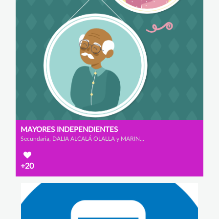
MAYORES INDEPENDIENTES
Secundaria, DALIA ALCALÁ OLALLA y MARINA ALONSO FERNÁNDEZ
+20