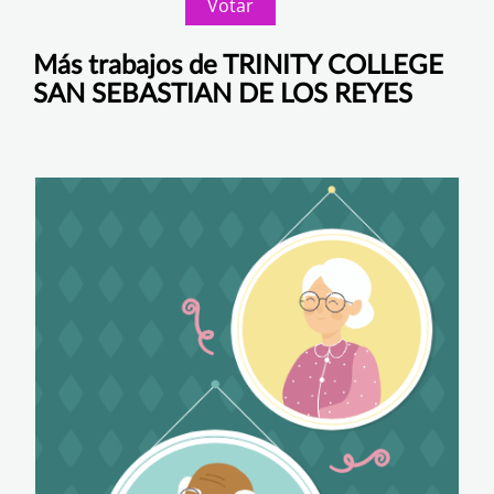
Votar
Más trabajos de TRINITY COLLEGE
SAN SEBASTIAN DE LOS REYES