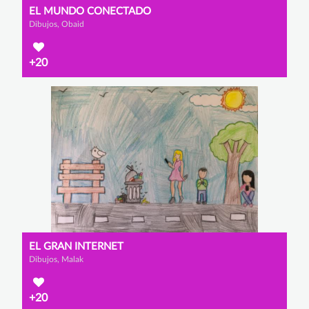
EL MUNDO CONECTADO
Dibujos, Obaid
+20
EL GRAN INTERNET
Dibujos, Malak
+20