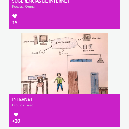
SUGERENCIAS DE INTERNET
Poesías, Oumar
19
INTERNET
Dibujos, Isaac
+20