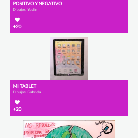
POSITIVO Y NEGATIVO
Dibujos, Yostin
+20
MI TABLET
Dibujos, Gabriela
+20