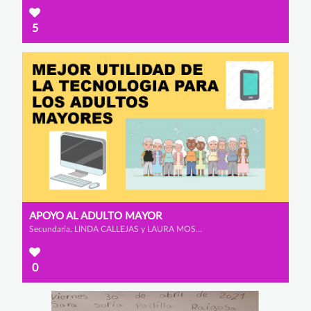
5
APOYO AL ADULTO MAYOR
Secundaria, LINDA CALLEJAS y LAURA MOSQUERA
0