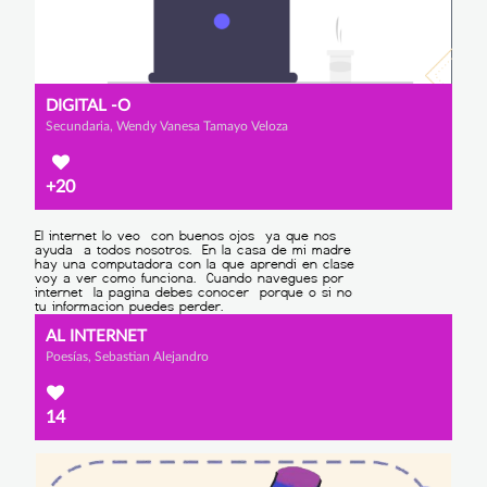
DIGITAL -O
Secundaria, Wendy Vanesa Tamayo Veloza
+20
AL INTERNET
Poesías, Sebastian Alejandro
14