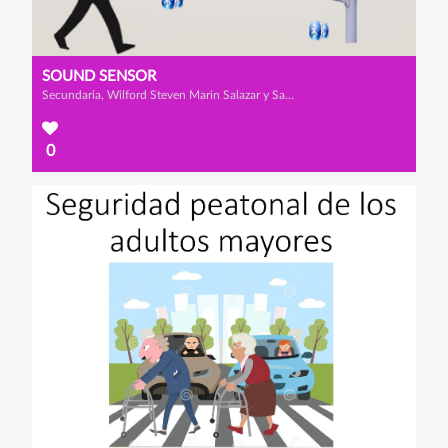
SOUND SENSOR
Secundaria, Wilford Steven Marin Salazar y Santiago Felipe Rangel Romero
0