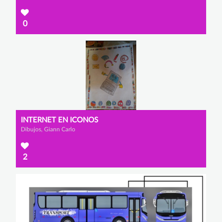
0
INTERNET EN ICONOS
Dibujos, Giann Carlo
2