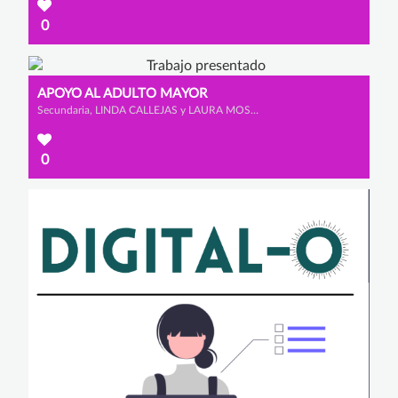
0
APOYO AL ADULTO MAYOR
Secundaria, LINDA CALLEJAS y LAURA MOSQUERA
0