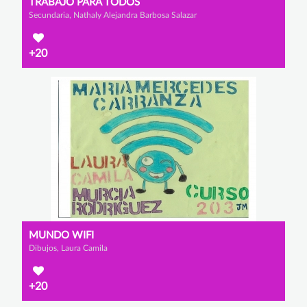
TRABAJO PARA TODOS
Secundaria, Nathaly Alejandra Barbosa Salazar
+20
MUNDO WIFI
Dibujos, Laura Camila
+20