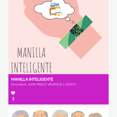
MANILLA INTELIGENTE
Secundaria, JUAN PABLO VALENCIA y JEAN PABLO MATALLANA
1