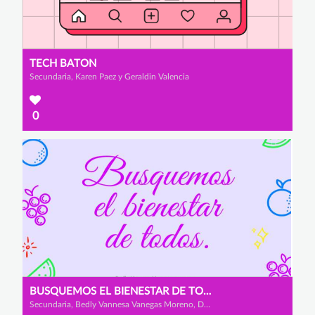
TECH BATON
Secundaria, Karen Paez y Geraldin Valencia
0
BUSQUEMOS EL BIENESTAR DE TODOS
Secundaria, Bedly Vannesa Vanegas Moreno, Dana Carolina Suárez Galeano y Angelly Tatiana Zuluaga Pinilla