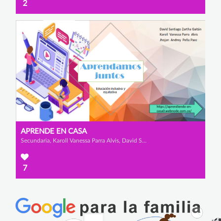
2
APRENDE EN CASA
Secundaria, Karoll Vanessa Parra Alvis, David Santiago Zartha Gaitán y Jhojan Andrey Peña Paez
7