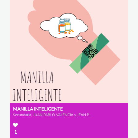
MANILLA INTELIGENTE
Secundaria, JUAN PABLO VALENCIA y JEAN PABLO MATALLANA
1