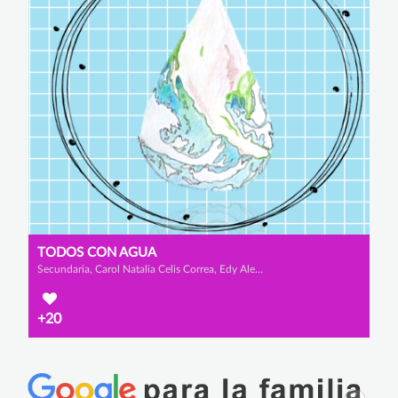
TODOS CON AGUA
Secundaria, Carol Natalia Celis Correa, Edy Alexandra Izquierdo Rodríguez y Osniel Alejandro Portuondo Cespedes
+20