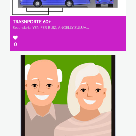
TRASNPORTE 60+
Secundaria, YENIFER RUIZ, ANGELLY ZULUAGA y YURY PUENTES
0