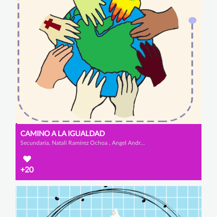
CAMINO A LA IGUALDAD
Secundaria, Natali Ramírez Ochoa , Angel Andrés Vargas Díaz y William Alberto Sanchez Sosa
+20