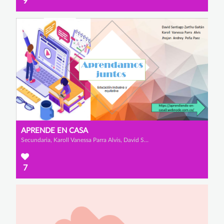
9
APRENDE EN CASA
Secundaria, Karoll Vanessa Parra Alvis, David Santiago Zartha Gaitán y Jhojan Andrey Peña Paez
7