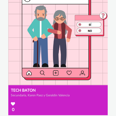
TECH BATON
Secundaria, Karen Paez y Geraldin Valencia
0