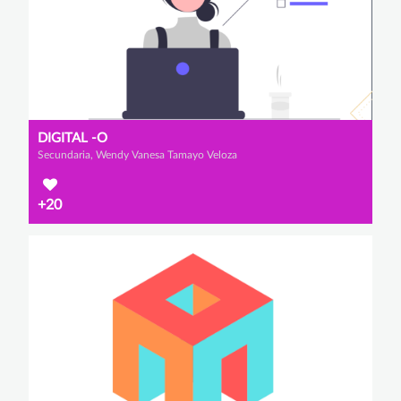
DIGITAL -O
Secundaria, Wendy Vanesa Tamayo Veloza
+20