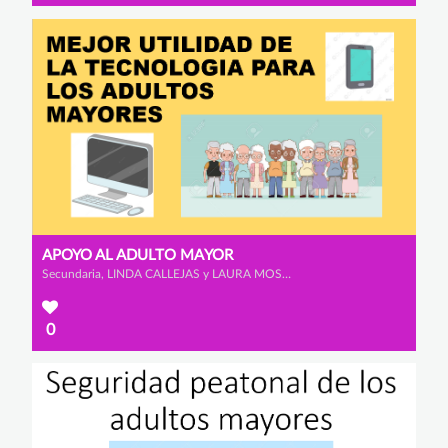
APOYO AL ADULTO MAYOR
Secundaria, LINDA CALLEJAS y LAURA MOSQUERA
0