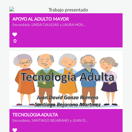
APOYO AL ADULTO MAYOR
Secundaria, LINDA CALLEJAS y LAURA MOSQUERA
0
TECNOLOGIA ADULTA
Secundaria, SANTIAGO BEJARANO y JUAN DAVID GANZO