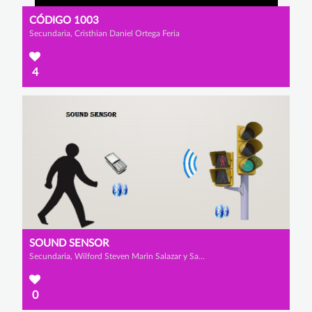
CÓDIGO 1003
Secundaria, Cristhian Daniel Ortega Feria
4
SOUND SENSOR
Secundaria, Wilford Steven Marin Salazar y Santiago Felipe Rangel Romero
0