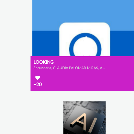
LOOKING
Secundaria, CLAUDIA PALOMAR MIRAS, ADRIANA VIDAURRE CALDERÓN y IGNACIO GARCÍA OJEDA
+20