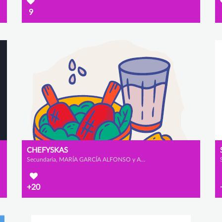
9
CHEFYSKAS
Secundaria, MARÍA GARCÍA ALFONSO y ALEJANDRA ZURDO GUTIÉRREZ
+20