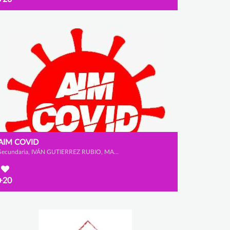
AIM COVID
Secundaria, IVÁN GUTIERREZ RUBIO, MARCO LÓPEZ GÓMEZ y ADRIÁN GARCÍA SANTAMARÍA
+20