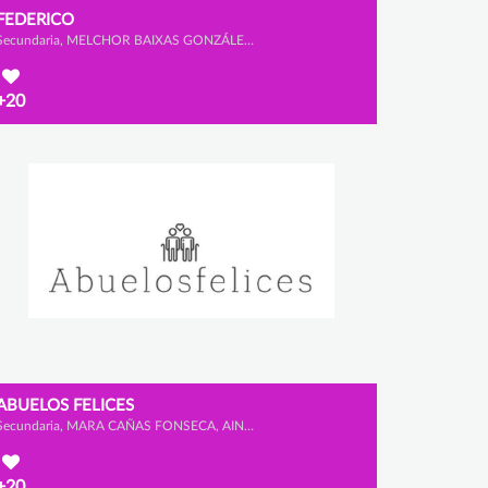
FEDERICO
Secundaria, MELCHOR BAIXAS GONZÁLEZ y ALEJANDRO SANZ CABRERIZO
+20
ABUELOS FELICES
Secundaria, MARA CAÑAS FONSECA, AINHOA MATUTE PORRAS y LUCÍA ÁLVAREZ OSORIO
+20