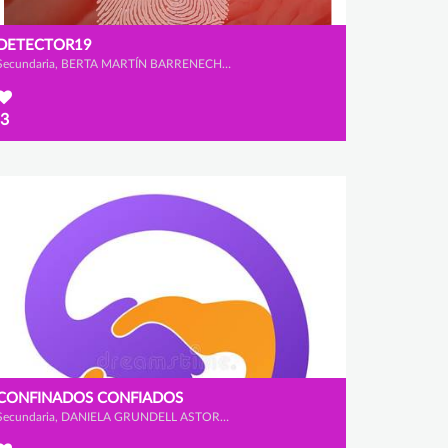
DETECTOR19
Secundaria, BERTA MARTÍN BARRENECHEA, CELIA FLORIANO VELASCO y LUCÍA GONZÁLEZ RAMOS
3
CONFINADOS CONFIADOS
Secundaria, DANIELA GRUNDELL ASTORQUI, CARLOS CASTAÑO COLLADO y IGNACIO GARRIDO VITI