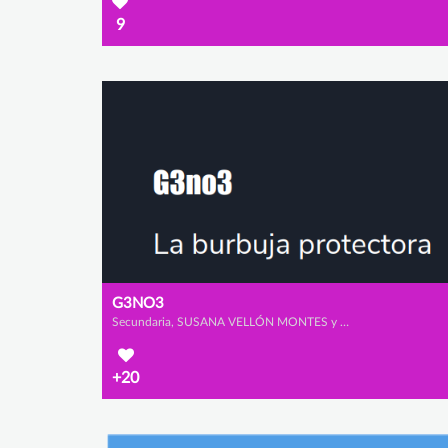
9
G3NO3
Secundaria, SUSANA VELLÓN MONTES y CRISTINA MALO ESCUDERO
+20