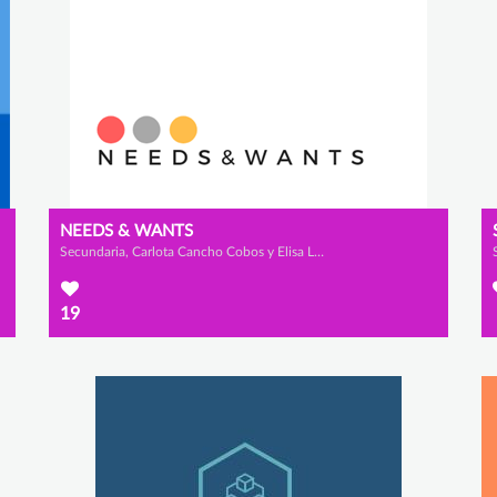
NEEDS & WANTS
Secundaria, Carlota Cancho Cobos y Elisa Lorenzo Ortega
19