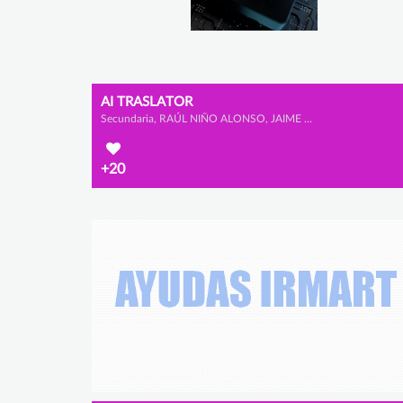
AI TRASLATOR
Secundaria, RAÚL NIÑO ALONSO, JAIME POMBO CARAMÉ y TEO SENFTLEBEN
+20