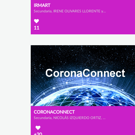
IRMART
Secundaria, IRENE OLIVARES LLORENTE y MARTINA ECHEVERRÍA SÁNCHEZ
11
CORONACONNECT
Secundaria, NICOLÁS IZQUIERDO ORTIZ, PELAYO MORENO PRADO y MIGUEL CASTRO MURPHY
+20