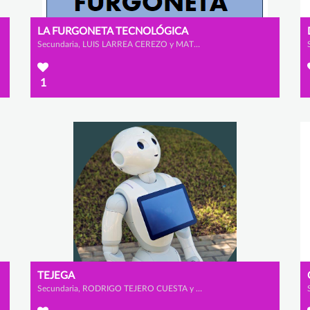
LA FURGONETA TECNOLÓGICA
Secundaria, LUIS LARREA CEREZO y MATEO GONZÁLEZ RODRÍGUEZ
1
TEJEGA
Secundaria, RODRIGO TEJERO CUESTA y ÁLVARO ORTEGA FERNÁNDEZ