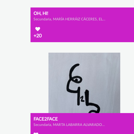
OH, HI!
Secundaria, MARÍA HERRÁIZ CÁCERES, ELSA CALVET MARTÍNEZ y AMAIA ROSA AYERDI
+20
FACE2FACE
Secundaria, MARTA LABARRA ALVARADO y ÁNGELA VALBUENA PÉREZ