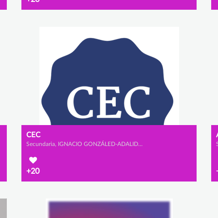
CEC
Secundaria, IGNACIO GONZÁLED-ADALID CHOZAS, JOSÉ GONZÁLEZ-ADALID LLABRÉS y ÁLVARO VALDÉS PIRIZ
+20