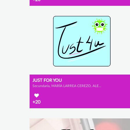
JUST FOR YOU
Secundaria, MARÍA LARREA CEREZO, ALEJANDRO ESCRIBANO GONZÁLEZ y ELDA MARTÍNEZ GONZÁLEZ
+20