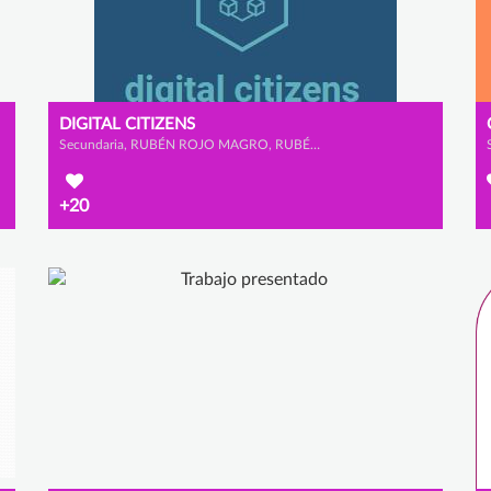
DIGITAL CITIZENS
Secundaria, RUBÉN ROJO MAGRO, RUBÉN VALLEJO PULIDO y RODRIGO LOZANO HERNANZ
+20