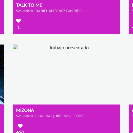
TALK TO ME
Secundaria, DANIEL ANTÚNEZ GARRIDO, PABLO MARTÍN BRAVO y PABLO TABOADA GONZÁLEZ
1
MIZONA
Secundaria, CLAUDIA QUIÑONEROGÓMEZ, MACARENA CANO CALDERÓN y SOFÍA GONZÁLEZ OLMEDO
+20