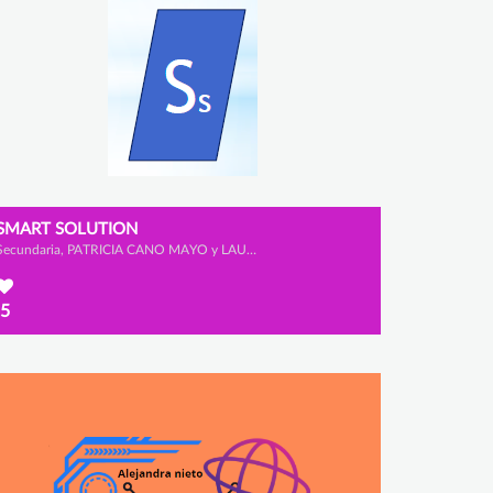
SMART SOLUTION
Secundaria, PATRICIA CANO MAYO y LAURA MORENO JUNQUERA
5