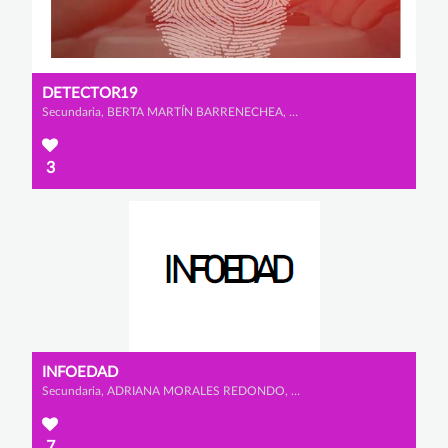
DETECTOR19
Secundaria, BERTA MARTÍN BARRENECHEA, CELIA FLORIANO VELASCO y LUCÍA GONZÁLEZ RAMOS
3
INFOEDAD
Secundaria, ADRIANA MORALES REDONDO, SUSANA VELLÓN MONTES y SOFÍA GIL-MUGARZA GONZÁLEZ
7