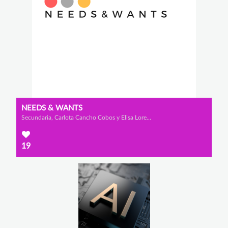
NEEDS & WANTS
Secundaria, Carlota Cancho Cobos y Elisa Lorenzo Ortega
19