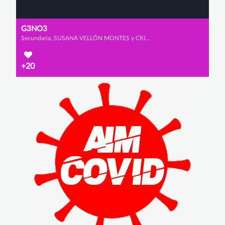
G3NO3
Secundaria, SUSANA VELLÓN MONTES y CRISTINA MALO ESCUDERO
+20