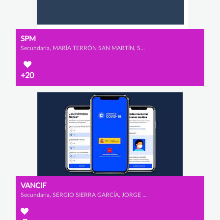
SPM
Secundaria, MARÍA TERRÓN SAN MARTÍN, SARA SAAD MARTÍN y PATRICIA RUIZ DEL PORTAL RODRÍGUEZ
+20
VANCIF
Secundaria, SERGIO SIERRA GARCÍA, JORGE HERNÁNDEZ MONTERO y EDEL MARTÍNEZ ALONSO