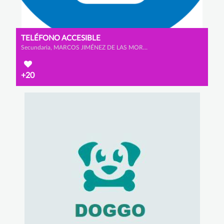
TELÉFONO ACCESIBLE
Secundaria, MARCOS JIMÉNEZ DE LAS MORAS, DANIEL BAÑOS PRATO y ÁLVARO LANNEGRAND LORENZO
+20