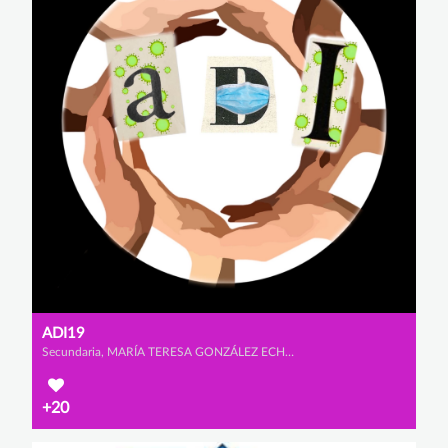
ADI19
Secundaria, MARÍA TERESA GONZÁLEZ ECHEVERRÍA-TORRES, MARÍA MARTÍNEZ VILLAR y MARIO VAZQUEZ SIMÓN
+20