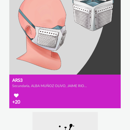
ARS3
Secundaria, ALBA MUÑOZ OLIVO, JAIME RIOS URBANO y IRENE SAINZ ALCALA
+20