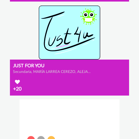
JUST FOR YOU
Secundaria, MARÍA LARREA CEREZO, ALEJANDRO ESCRIBANO GONZÁLEZ y ELDA MARTÍNEZ GONZÁLEZ
+20