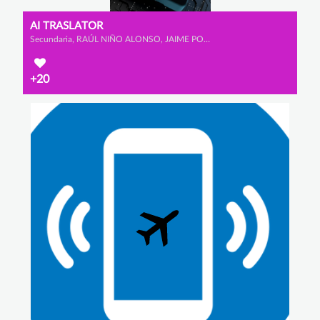
AI TRASLATOR
Secundaria, RAÚL NIÑO ALONSO, JAIME POMBO CARAMÉ y TEO SENFTLEBEN
+20