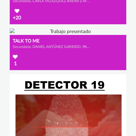
Secundaria, CARLA VELAZQUEZ BAENA y ÁFRICA MORALES VISCASILLAS
+20
TALK TO ME
Secundaria, DANIEL ANTÚNEZ GARRIDO, PABLO MARTÍN BRAVO y PABLO TABOADA GONZÁLEZ
1