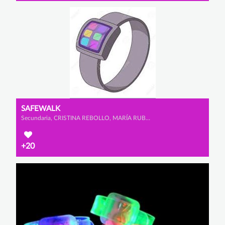
SAFEWALK
Secundaria, CRISTINA REBOLLO, MARÍA RUBIO y ALLEGRA MEAZZA
+20