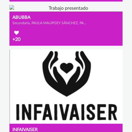
ABUBBA
Secundaria, PAULA MAUPOEY SÁNCHEZ, PAULA VÁZQUEZ DURÁN y LAURA FONSECA ORTÉS
+20
INFAIVAISER