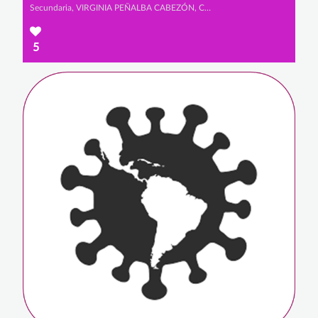
Secundaria, VIRGINIA PEÑALBA CABEZÓN, CLAUDIA MORENO RINCÓN y SANDRA CAMACHO CAPELL
5