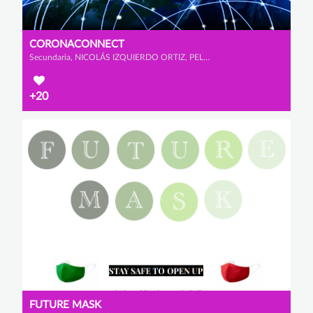
CORONACONNECT
Secundaria, NICOLÁS IZQUIERDO ORTIZ, PELAYO MORENO PRADO y MIGUEL CASTRO MURPHY
+20
FUTURE MASK