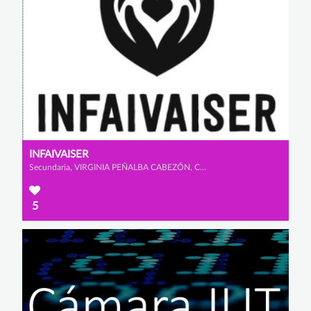
INFAIVAISER
Secundaria, VIRGINIA PEÑALBA CABEZÓN, CLAUDIA MORENO RINCÓN y SANDRA CAMACHO CAPELL
5