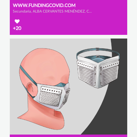
WWW.FUNDINGCOVID.COM
Secundaria, ALBA CERVANTES MENÉNDEZ, CLAUDIA LÓPEZ GONZÁLEZ y YARA GONZÁLEZ DE ANDRES
+20