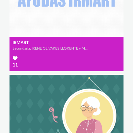
IRMART
Secundaria, IRENE OLIVARES LLORENTE y MARTINA ECHEVERRÍA SÁNCHEZ
11