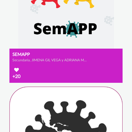
SEMAPP
Secundaria, JIMENA GIL VEGA y ADRIANA MORALES REDONDO
+20