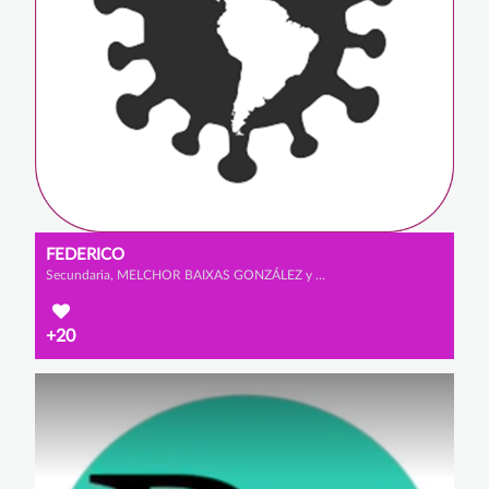
FEDERICO
Secundaria, MELCHOR BAIXAS GONZÁLEZ y ALEJANDRO SANZ CABRERIZO
+20