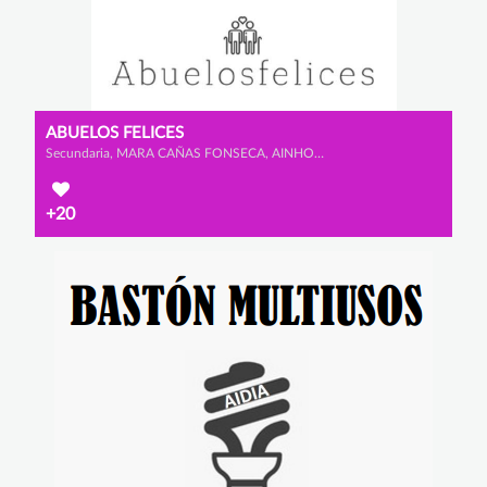
ABUELOS FELICES
Secundaria, MARA CAÑAS FONSECA, AINHOA MATUTE PORRAS y LUCÍA ÁLVAREZ OSORIO
+20