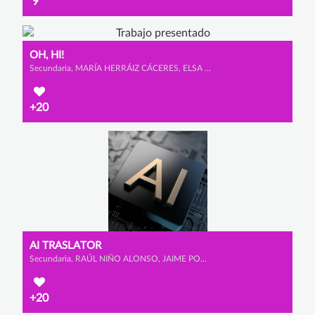
9
OH, HI!
Secundaria, MARÍA HERRÁIZ CÁCERES, ELSA CALVET MARTÍNEZ y AMAIA ROSA AYERDI
+20
AI TRASLATOR
Secundaria, RAÚL NIÑO ALONSO, JAIME POMBO CARAMÉ y TEO SENFTLEBEN
+20