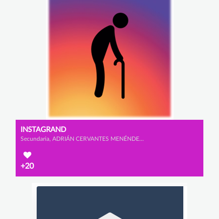
INSTAGRAND
Secundaria, ADRIÁN CERVANTES MENÉNDEZ, GONZALO GARCÍA FERNÁMDEZ y MARIO FAURA SANZ
+20