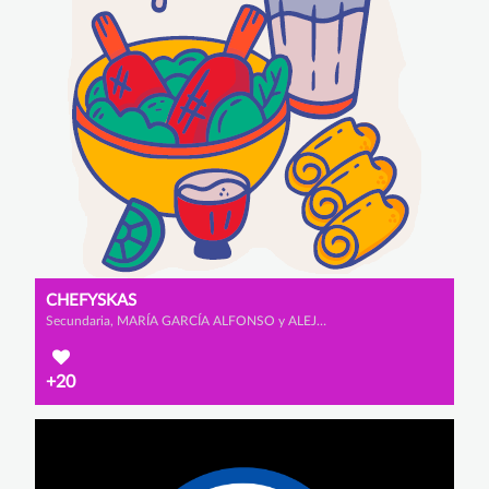
CHEFYSKAS
Secundaria, MARÍA GARCÍA ALFONSO y ALEJANDRA ZURDO GUTIÉRREZ
+20