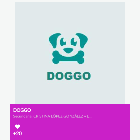
DOGGO
Secundaria, CRISTINA LÓPEZ GONZÁLEZ y LUCIANA SACO DÍAZ
+20