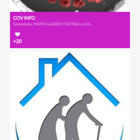
COV INFO
Secundaria, MARTA LÁZARO CORTINA y JUAN JOSÉ ZAMORA GONZÁLEZ
+20