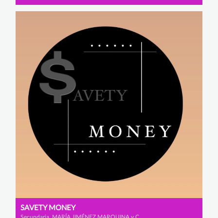
SAVETY MONEY
Secundaria, MARÍA JIMÉNEZ MARQUINA y CELIA MUÑOZ ROMERO