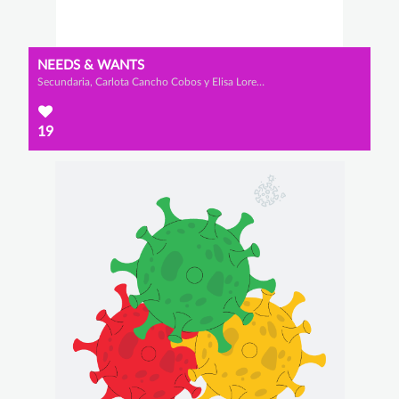
NEEDS & WANTS
Secundaria, Carlota Cancho Cobos y Elisa Lorenzo Ortega
19