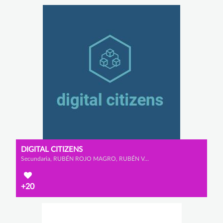
DIGITAL CITIZENS
Secundaria, RUBÉN ROJO MAGRO, RUBÉN VALLEJO PULIDO y RODRIGO LOZANO HERNANZ
+20