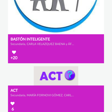
BASTÓN INTELIGENTE
Secundaria, CARLA VELAZQUEZ BAENA y ÁFRICA MORALES VISCASILLAS
+20
ACT
Secundaria, MARÍA FORNOVI GÓMEZ, CARLOTA LOPEZ ALBRECHT y LARA IGLESIAS PÉREZ
6