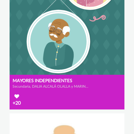
MAYORES INDEPENDIENTES
Secundaria, DALIA ALCALÁ OLALLA y MARINA ALONSO FERNÁNDEZ
+20