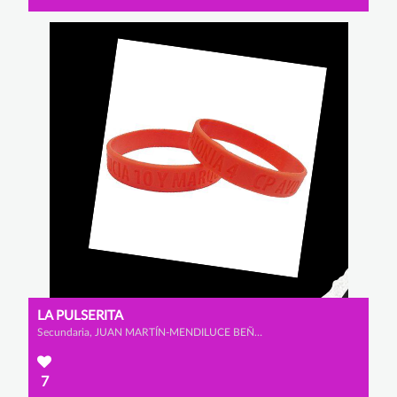
LA PULSERITA
Secundaria, JUAN MARTÍN-MENDILUCE BEÑARÁN, LUIS RODRÍGUEZ DOPICO y ALEJANDRO PATÓN ALBARRACÍN
7