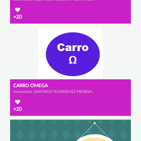
+20
CARRO OMEGA
Secundaria, SANTIAGO RODRÍGUEZ MEDINA, VICTOR VALENCIA MANZANO y ALEJANDRO GARCÍA BERMEJO
+20