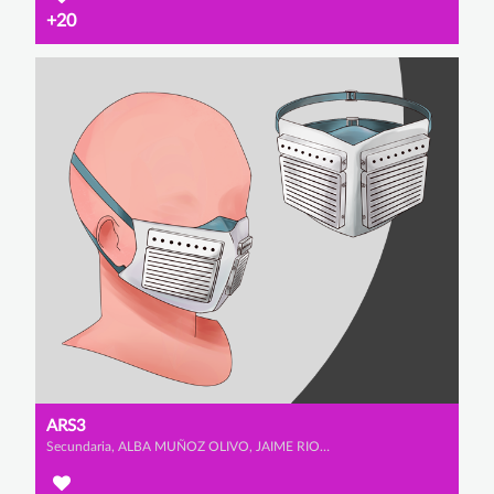
+20
ARS3
Secundaria, ALBA MUÑOZ OLIVO, JAIME RIOS URBANO y IRENE SAINZ ALCALA