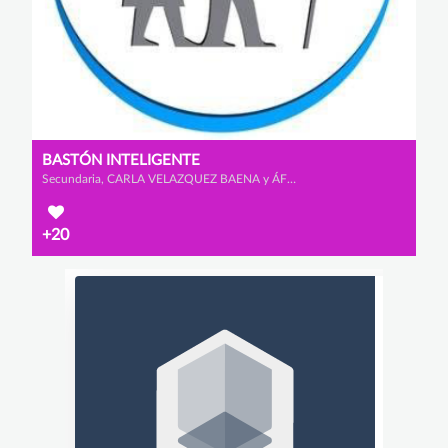
BASTÓN INTELIGENTE
Secundaria, CARLA VELAZQUEZ BAENA y ÁFRICA MORALES VISCASILLAS
+20