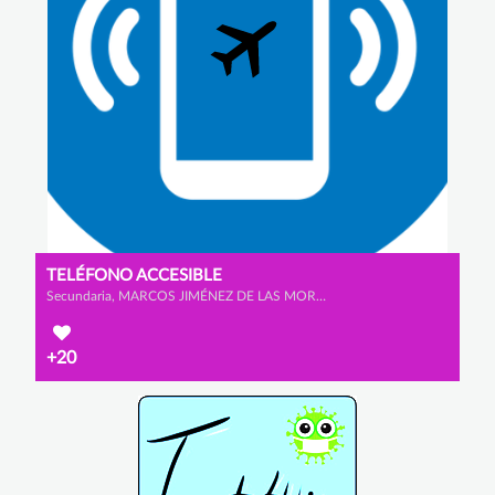
TELÉFONO ACCESIBLE
Secundaria, MARCOS JIMÉNEZ DE LAS MORAS, DANIEL BAÑOS PRATO y ÁLVARO LANNEGRAND LORENZO
+20