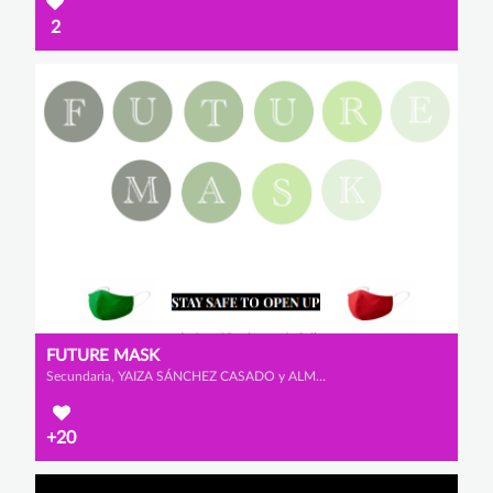
2
FUTURE MASK
Secundaria, YAIZA SÁNCHEZ CASADO y ALMA CASTAÑO SALGUERO
+20