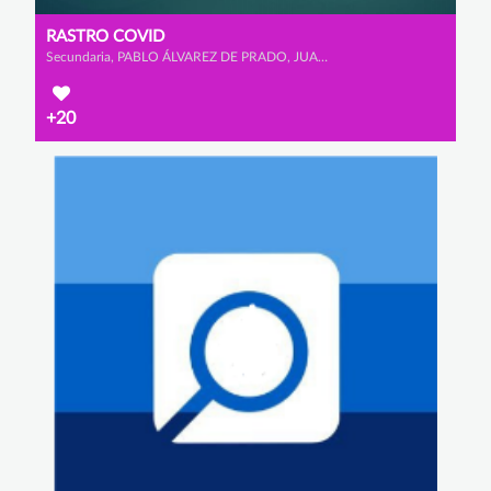
RASTRO COVID
Secundaria, PABLO ÁLVAREZ DE PRADO, JUAN CAVIA BELDA y GONZALO CRESPO RODRÍGUEZ
+20