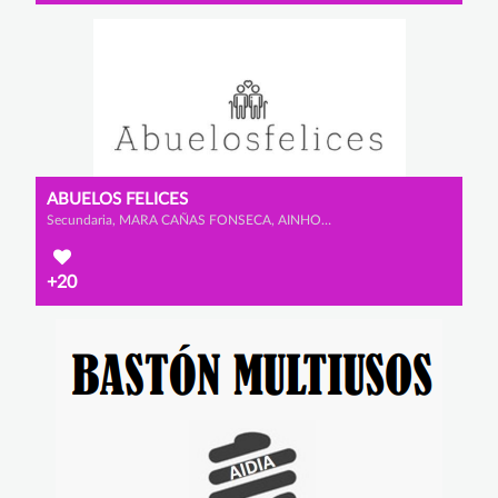
ABUELOS FELICES
Secundaria, MARA CAÑAS FONSECA, AINHOA MATUTE PORRAS y LUCÍA ÁLVAREZ OSORIO
+20