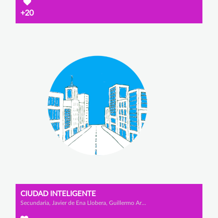
+20
CIUDAD INTELIGENTE
Secundaria, Javier de Ena Llobera, Guillermo Artola Rondón y Rodrigo Álvaro Lomo