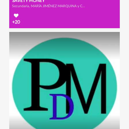
SAVETY MONEY
Secundaria, MARÍA JIMÉNEZ MARQUINA y CELIA MUÑOZ ROMERO
+20