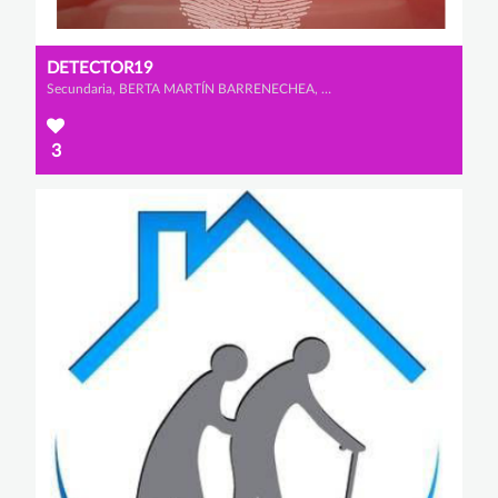
DETECTOR19
Secundaria, BERTA MARTÍN BARRENECHEA, CELIA FLORIANO VELASCO y LUCÍA GONZÁLEZ RAMOS
3