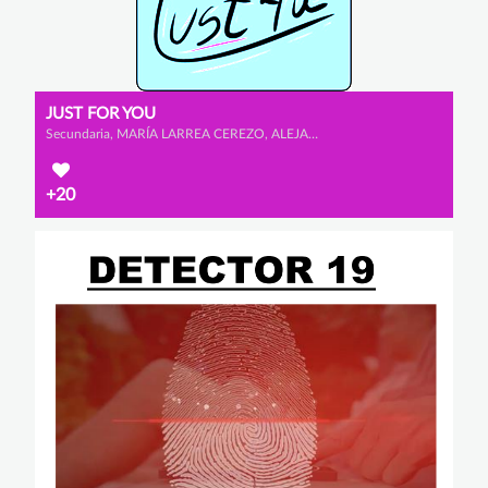
JUST FOR YOU
Secundaria, MARÍA LARREA CEREZO, ALEJANDRO ESCRIBANO GONZÁLEZ y ELDA MARTÍNEZ GONZÁLEZ
+20