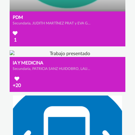
PDM
Secundaria, JUDITH MARTÍNEZ PRAT y EVA GÓMEZ DE LA POLA
1
IA Y MEDICINA
Secundaria, PATRICIA SANZ HUIDOBRO, LAURA MANTECÓN HERNANZ y ICÍAR HEREDERO PÉREZ
+20