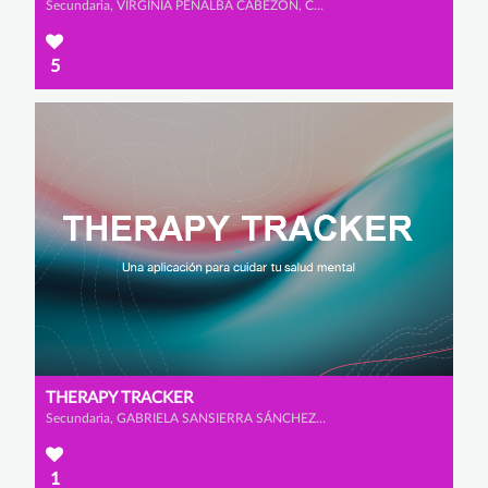
Secundaria, VIRGINIA PEÑALBA CABEZÓN, CLAUDIA MORENO RINCÓN y SANDRA CAMACHO CAPELL
5
THERAPY TRACKER
Secundaria, GABRIELA SANSIERRA SÁNCHEZ-GÓMEZ y LUCÍA CARAMES FAWCUS
1