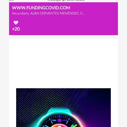
WWW.FUNDINGCOVID.COM
Secundaria, ALBA CERVANTES MENÉNDEZ, CLAUDIA LÓPEZ GONZÁLEZ y YARA GONZÁLEZ DE ANDRES
+20