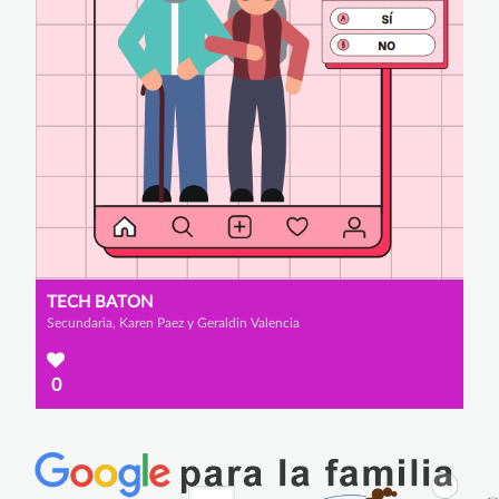
TECH BATON
Secundaria, Karen Paez y Geraldin Valencia
0