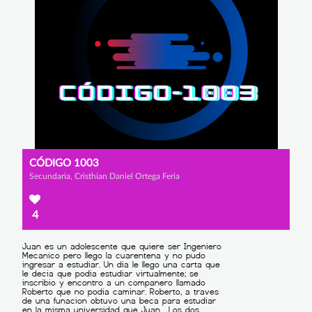
CÓDIGO 1003
Secundaria, Cristhian Daniel Ortega Feria
4