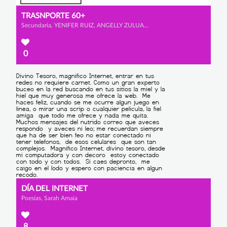
TRASNPORTE 60+
Secundaria, YENIFER RUIZ, ANGELLY ZULUAGA y YURY PUENTES
0
DÍA DEL INTERNET
Poesías, Sarah Amaia
8