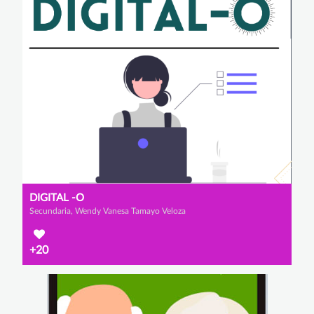
DIGITAL -O
Secundaria, Wendy Vanesa Tamayo Veloza
+20