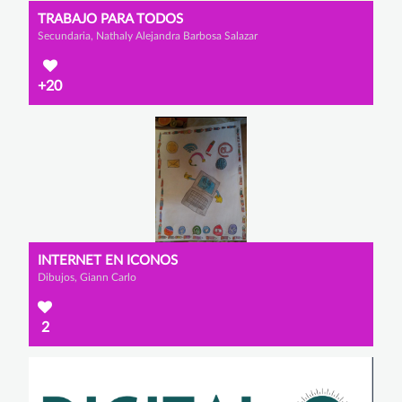
TRABAJO PARA TODOS
Secundaria, Nathaly Alejandra Barbosa Salazar
+20
INTERNET EN ICONOS
Dibujos, Giann Carlo
2