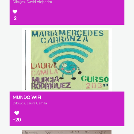
Dibujos, David Alejandro
2
MUNDO WIFI
Dibujos, Laura Camila
+20