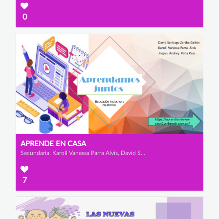
0
APRENDE EN CASA
Secundaria, Karoll Vanessa Parra Alvis, David Santiago Zartha Gaitán y Jhojan Andrey Peña Paez
7