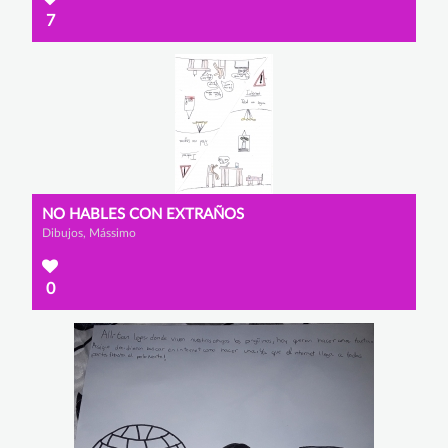
7
NO HABLES CON EXTRAÑOS
Dibujos, Mássimo
0