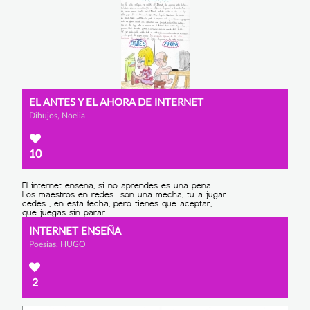
EL ANTES Y EL AHORA DE INTERNET
Dibujos, Noelia
10
INTERNET ENSEÑA
Poesías, HUGO
2