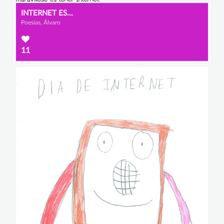
INTERNET ES...
Poesías, Álvaro
11