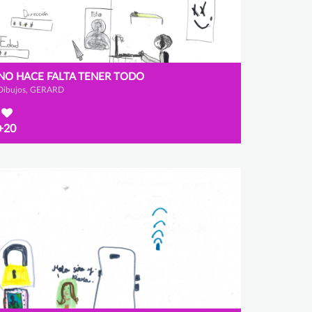
NO HACE FALTA TENER TODO
Dibujos, GERARD
+20