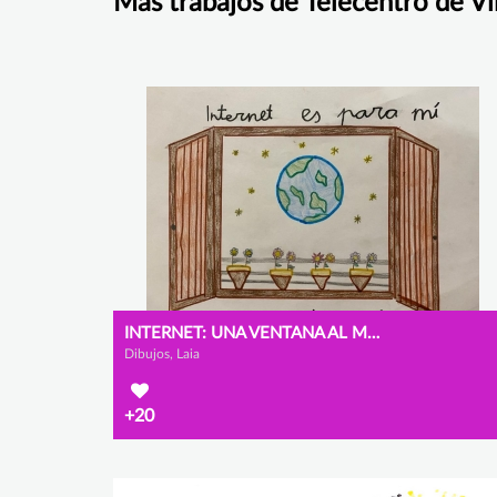
Más trabajos de Telecentro de Vi
INTERNET: UNA VENTANA AL MUNDO
Dibujos, Laia
+20