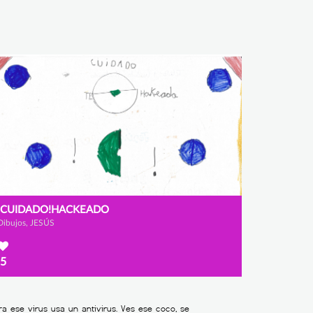
¡CUIDADO!HACKEADO
Dibujos, JESÚS
5