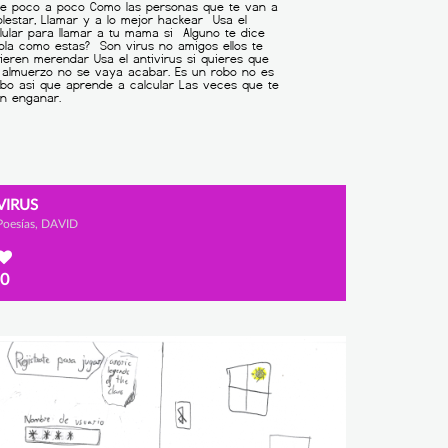
VIRUS
Poesías, DAVID
0