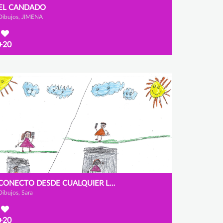
EL CANDADO
Dibujos, JIMENA
+20
CONECTO DESDE CUALQUIER LUGAR
Dibujos, Sara
+20