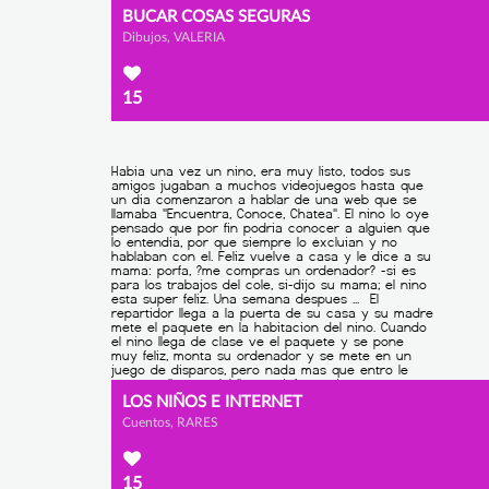
BUCAR COSAS SEGURAS
Dibujos, VALERIA
15
LOS NIÑOS E INTERNET
Cuentos, RARES
15