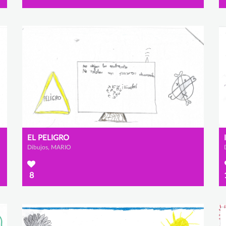
EL PELIGRO
Dibujos, MARIO
8