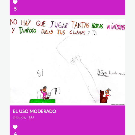
5
EL USO MODERADO
Dibujos, TEO
4