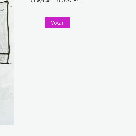
Chaymae - 10 años, 5º C
Votar