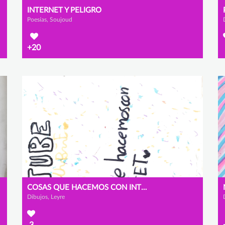
INTERNET Y PELIGRO
Poesías, Soujoud
+20
COSAS QUE HACEMOS CON INTERNET
Dibujos, Leyre
3