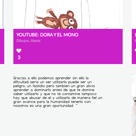
YOUTUBE: DORA Y EL MONO
Dibujos, Alexia
3