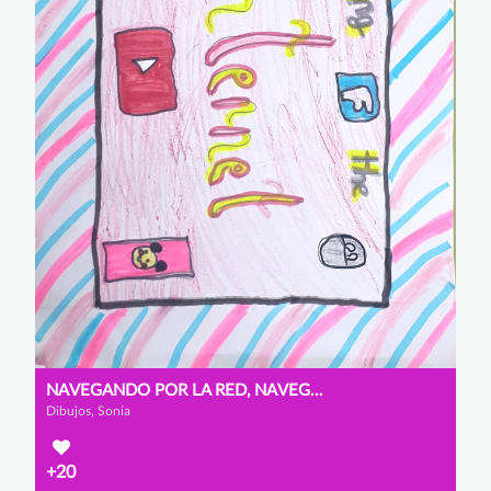
NAVEGANDO POR LA RED, NAVEGANDO EN INTERNET
Dibujos, Sonia
+20