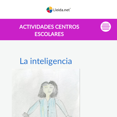
ACTIVIDADES CENTROS
ESCOLARES
La inteligencia