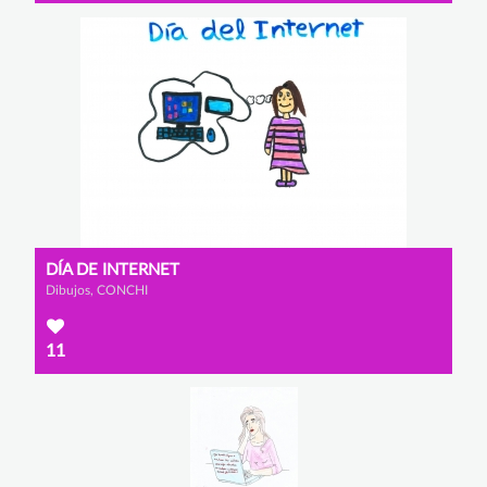
DÍA DE INTERNET
Dibujos, CONCHI
11