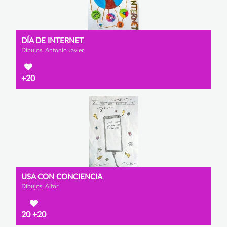
DÍA DE INTERNET
Dibujos, Antonio Javier
+20
USA CON CONCIENCIA
Dibujos, Aitor
20
+20