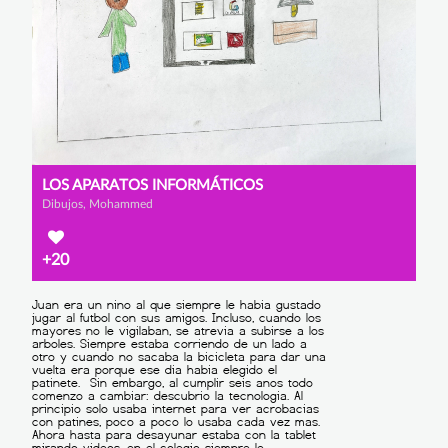
LOS APARATOS INFORMÁTICOS
Dibujos, Mohammed
+20