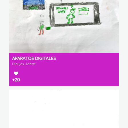
APARATOS DIGITALES
Dibujos, Achraf
+20