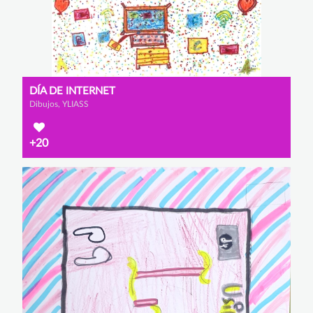
DÍA DE INTERNET
Dibujos, YLIASS
+20