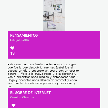
PENSAMIENTOS
Dibujos, SARA
13
EL SOBRE DE INTERNET
Cuentos, Chaymae