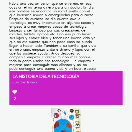
LA HISTORIA DELA TECNOLOGÍA
Cuentos, Rayan
2