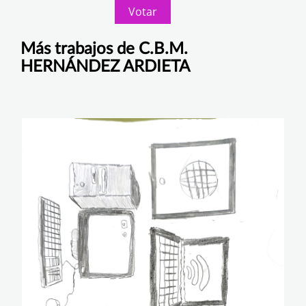
Votar
Más trabajos de C.B.M.
HERNÁNDEZ ARDIETA