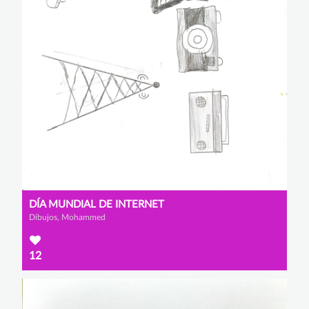
DÍA MUNDIAL DE INTERNET
Dibujos, Mohammed
12