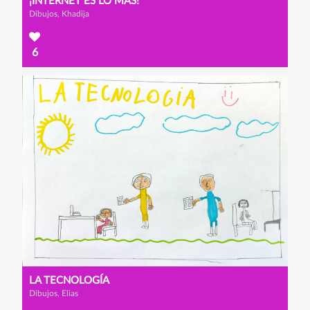
¡INTERNET ES LO MÁS!
Dibujos, Khadija
6
LA TECNOLOGÍA
Dibujos, Elias