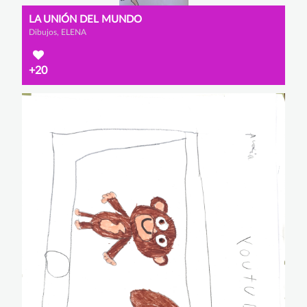
LA UNIÓN DEL MUNDO
Dibujos, ELENA
+20