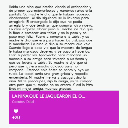
LA NIÑA QUE LE JAQUEARON EL ORDENADOR
Cuentos, Dalal
+20