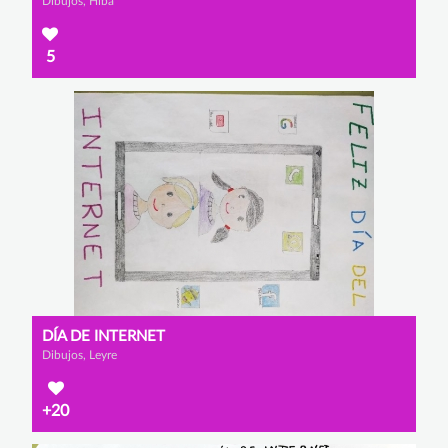
Dibujos, Hiba
5
DÍA DE INTERNET
Dibujos, Leyre
+20