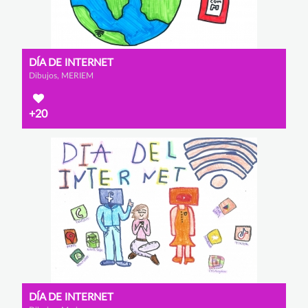
DÍA DE INTERNET
Dibujos, MERIEM
+20
DÍA DE INTERNET