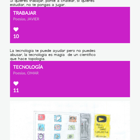
TRABAJAR
Poesías, JAVIER
10
TECNOLOGÍA
Poesías, OMAR
11