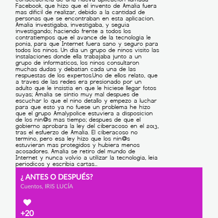
¿ ANTES O DESPUÉS?
Cuentos, IRIS LUCÍA
+20