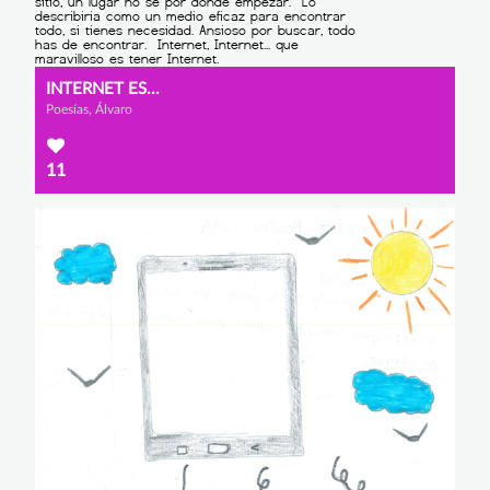
INTERNET ES...
Poesías, Álvaro
11