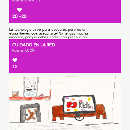
Poesías, CARMEN
20
+20
CUIDADO EN LA RED
Poesías, LUCÍA
13