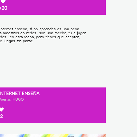
+20
INTERNET ENSEÑA
Poesías, HUGO
2