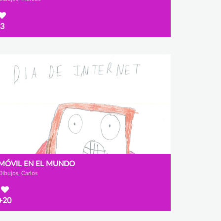
3
MÓVIL EN EL MUNDO
Dibujos, Carlos
+20