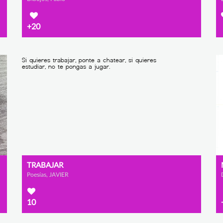
+20
TRABAJAR
Poesías, JAVIER
10