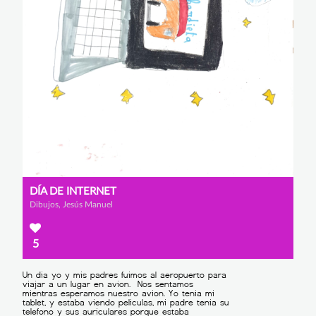
DÍA DE INTERNET
Dibujos, Jesús Manuel
5