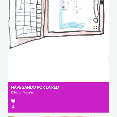
NAVEGANDO POR LA RED
Dibujos, Wassim
4