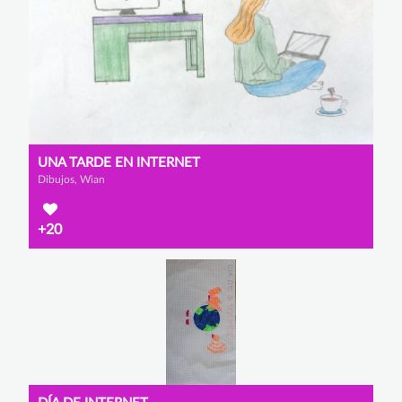
UNA TARDE EN INTERNET
Dibujos, Wian
+20