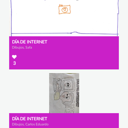
DÍA DE INTERNET
Dibujos, Safa
3
DÍA DE INTERNET
Dibujos, Carlos Eduardo