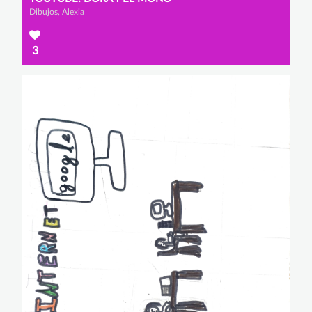
Dibujos, Alexia
3