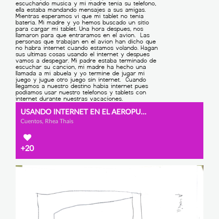
USANDO INTERNET EN EL AEROPUERTO
Cuentos, Rhea Thais
+20