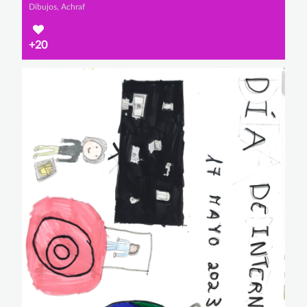
Dibujos, Achraf
+20