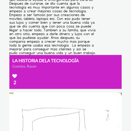
LA HISTORIA DELA TECNOLOGÍA
Cuentos, Rayan
2