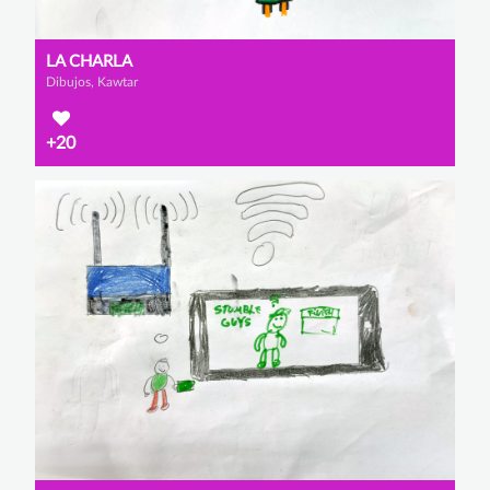
LA CHARLA
Dibujos, Kawtar
+20