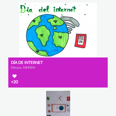
DÍA DE INTERNET
Dibujos, MERIEM
+20