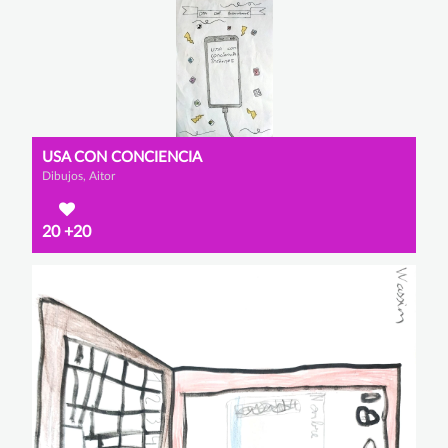
USA CON CONCIENCIA
Dibujos, Aitor
20
+20