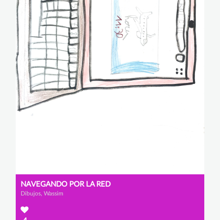
NAVEGANDO POR LA RED
Dibujos, Wassim