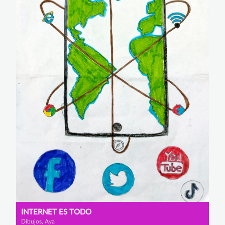
INTERNET ES TODO
Dibujos, Aya