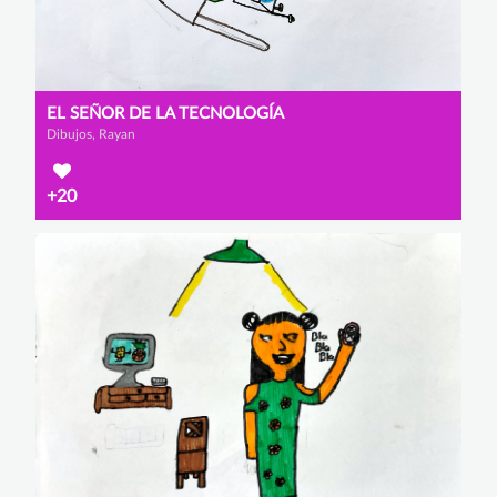
EL SEÑOR DE LA TECNOLOGÍA
Dibujos, Rayan
+20