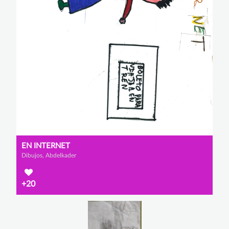
EN INTERNET
Dibujos, Abdelkader
+20