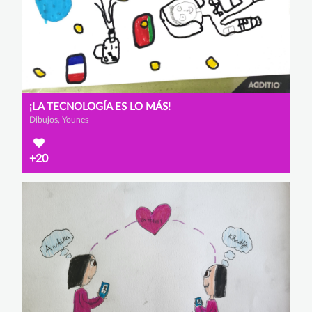
¡LA TECNOLOGÍA ES LO MÁS!
Dibujos, Younes
+20