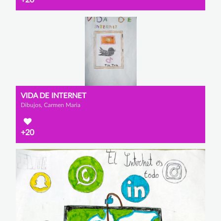
+20
VIDA DE INTERNET
Dibujos, Carmen Maria
+20