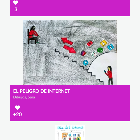
3
EL PELIGRO DE INTERNET
Dibujos, Sara
+20