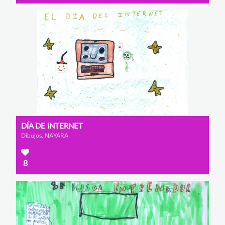
DÍA DE INTERNET
Dibujos, NAYARA
8