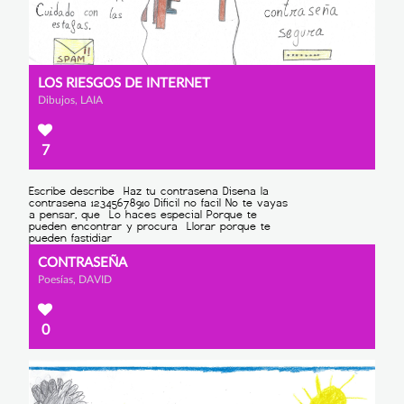
LOS RIESGOS DE INTERNET
Dibujos, LAIA
7
CONTRASEÑA
Poesías, DAVID
0