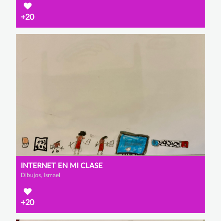
+20
INTERNET EN MI CLASE
Dibujos, Ismael
+20