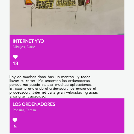
INTERNET Y YO
Dibujos, Darío
13
LOS ORDENADORES
Poesías, Teresa
5