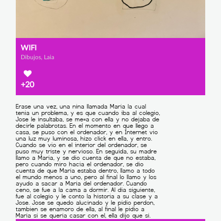
WIFI
Dibujos, Laia
+20