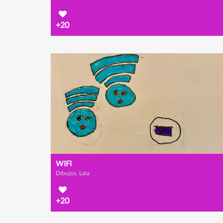
+20
WIFI
Dibujos, Laia
+20