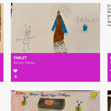
TABLET
Dibujos, Martina
6