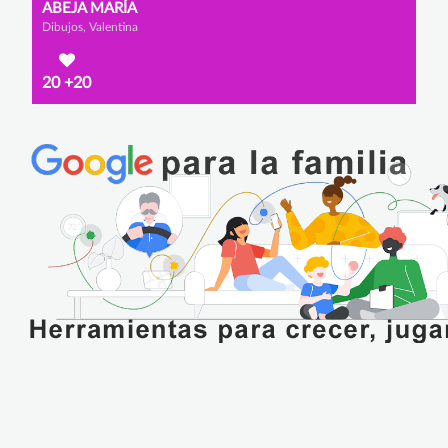
ABEJA MARÍA
Dibujos, Valentina
20
+20