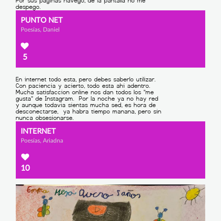
PUNTO NET
Poesías, Daniel
5
INTERNET
Poesías, Ariadna
10