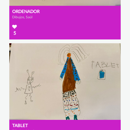
ORDENADOR
Dibujos, Saúl
5
TABLET