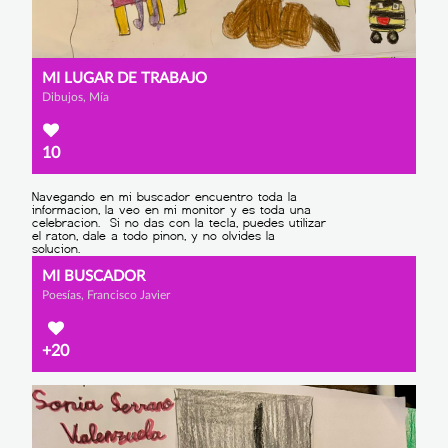
MI LUGAR DE TRABAJO
Dibujos, Mía
10
MI BUSCADOR
Poesías, Francisco Javier
+20