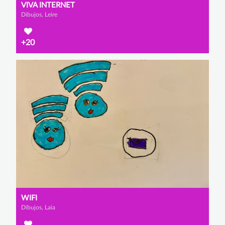
VIVA INTERNET
Dibujos, Leire
+20
WIFI
Dibujos, Laia