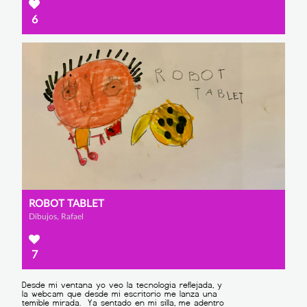
6
ROBOT TABLET
Dibujos, Rafael
7