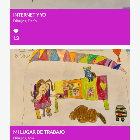
INTERNET Y YO
Dibujos, Darío
13
MI LUGAR DE TRABAJO
Dibujos, Mía