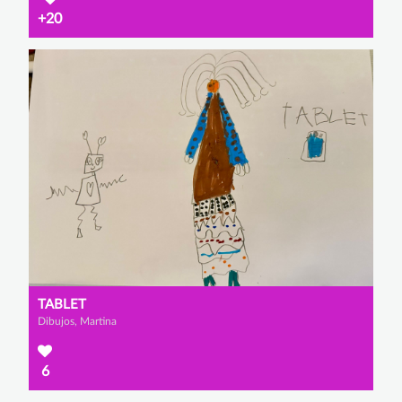
+20
TABLET
Dibujos, Martina
6