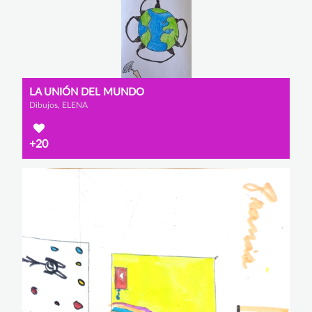
LA UNIÓN DEL MUNDO
Dibujos, ELENA
+20