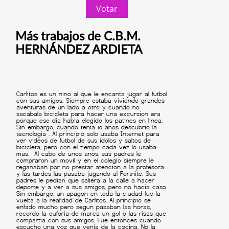
Votar
Más trabajos de C.B.M.
HERNÁNDEZ ARDIETA