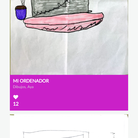
MI ORDENADOR
Dibujos, Aya
12