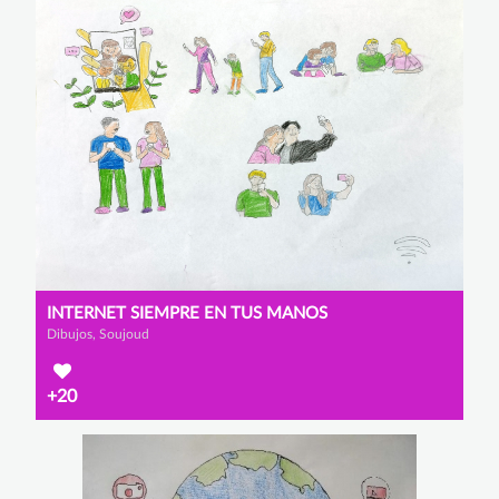
INTERNET SIEMPRE EN TUS MANOS
Dibujos, Soujoud
+20