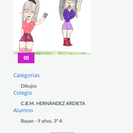
Categorias
Dibujos
Colegio
C.B.M. HERNÁNDEZ ARDIETA
Alumno
Bayan - 9 años, 3º A