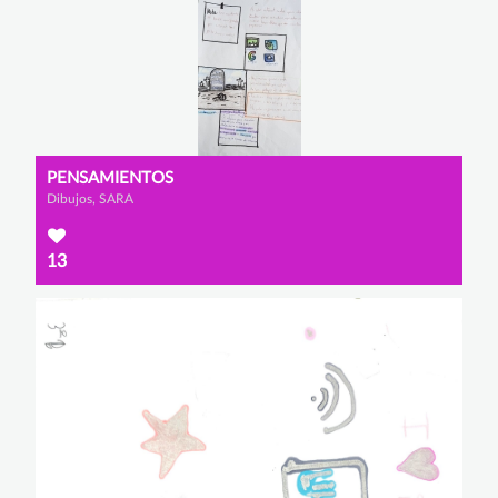
PENSAMIENTOS
Dibujos, SARA
13