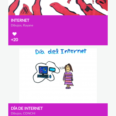
INTERNET
Dibujos, Rayane
+20
DÍA DE INTERNET
Dibujos, CONCHI