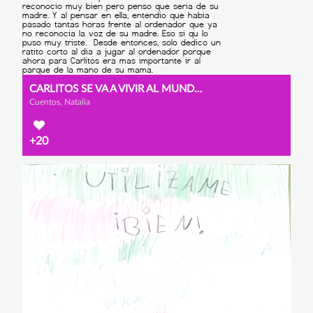
CARLITOS SE VA A VIVIR AL MUNDO VIRTUAL
Cuentos, Natalia
+20