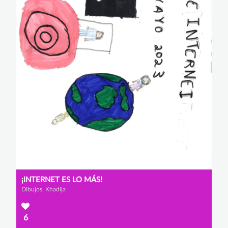
¡INTERNET ES LO MÁS!
Dibujos, Khadija
6