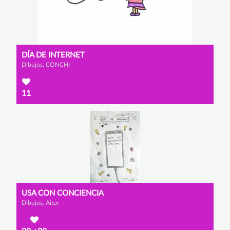
DÍA DE INTERNET
Dibujos, CONCHI
11
USA CON CONCIENCIA
Dibujos, Aitor