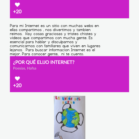
+20
¿POR QUÉ ELIJO INTERNET?
Poesías, Hafsa
+20