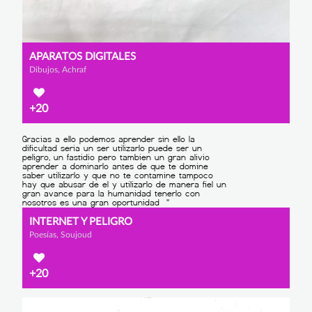
APARATOS DIGITALES
Dibujos, Achraf
+20
INTERNET Y PELIGRO
Poesías, Soujoud
+20