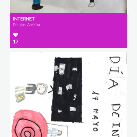
INTERNET
Dibujos, Anshika
17