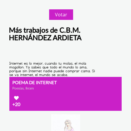
Votar
Más trabajos de C.B.M.
HERNÁNDEZ ARDIETA
POEMA DE INTERNET
Poesías, Ikram
+20