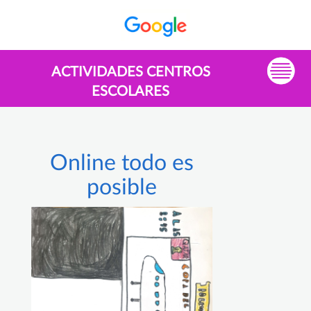
ACTIVIDADES CENTROS
ESCOLARES
Online todo es
posible