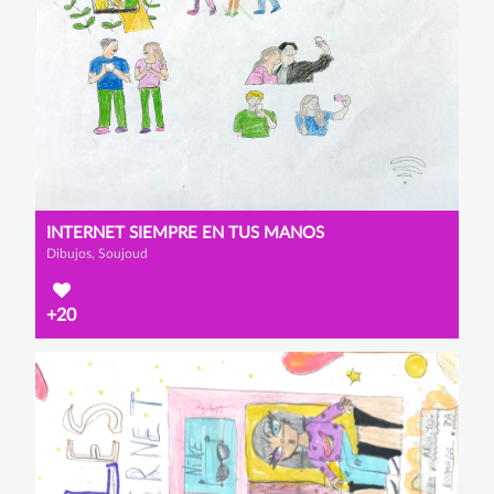
INTERNET SIEMPRE EN TUS MANOS
Dibujos, Soujoud
+20