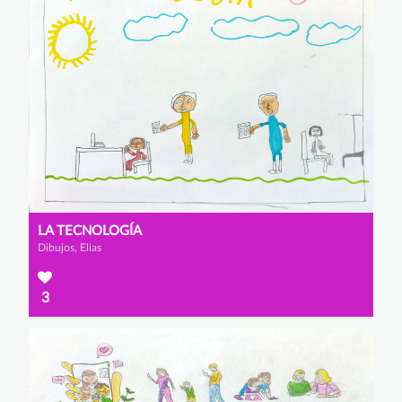
LA TECNOLOGÍA
Dibujos, Elias
3