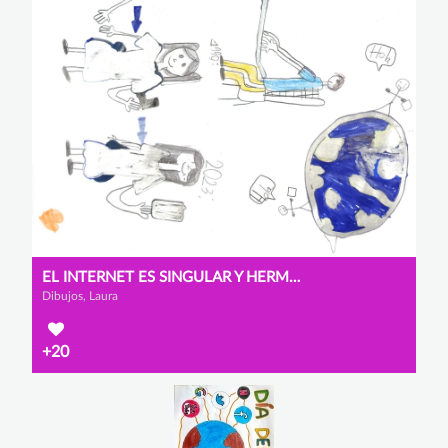
EL INTERNET ES SINGULAR Y HERMOSO
Dibujos, Laura
+20