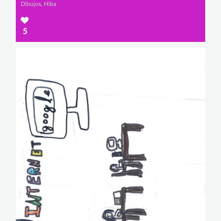
Dibujos, Hiba
5