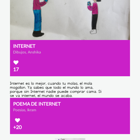
INTERNET
Dibujos, Anshika
17
POEMA DE INTERNET
Poesías, Ikram
+20