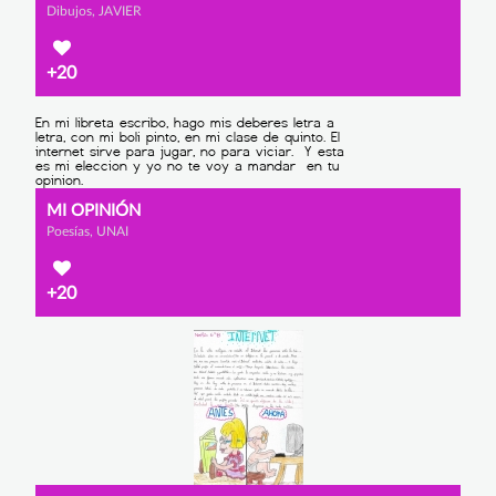
Dibujos, JAVIER
+20
MI OPINIÓN
Poesías, UNAI
+20