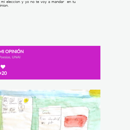
MI OPINIÓN
Poesías, UNAI
+20