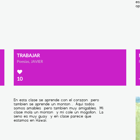
TRABAJAR
Poesías, JAVIER
10