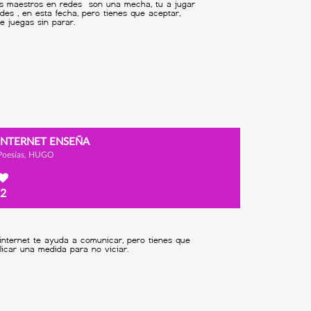
INTERNET ENSEÑA
Poesías, HUGO
2