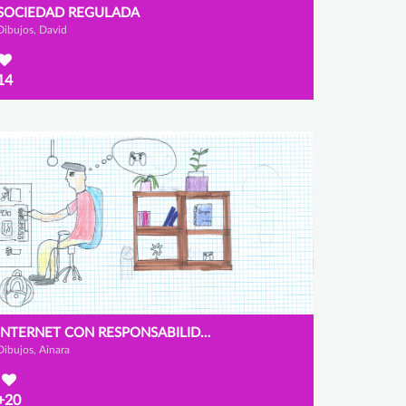
SOCIEDAD REGULADA
Dibujos, David
14
INTERNET CON RESPONSABILIDAD
Dibujos, Ainara
+20