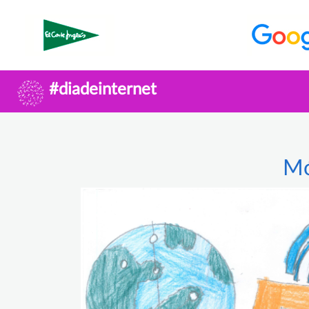
#diadeinternet
Mó