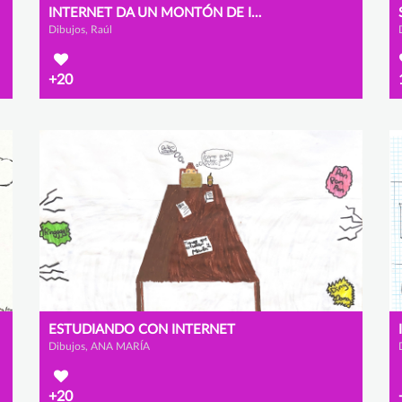
INTERNET DA UN MONTÓN DE IDEAS
Dibujos, Raúl
+20
ESTUDIANDO CON INTERNET
Dibujos, ANA MARÍA
+20