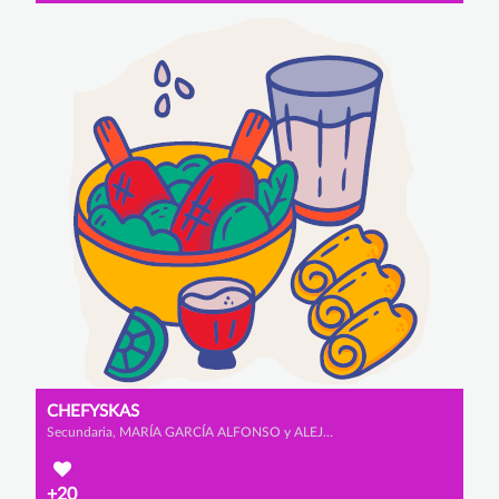
CHEFYSKAS
Secundaria, MARÍA GARCÍA ALFONSO y ALEJANDRA ZURDO GUTIÉRREZ
+20