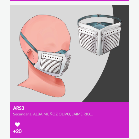
ARS3
Secundaria, ALBA MUÑOZ OLIVO, JAIME RIOS URBANO y IRENE SAINZ ALCALA
+20