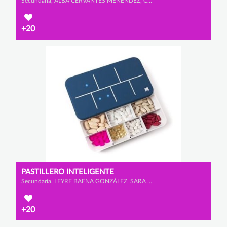
Secundaria, ALBA CERVANTES MENÉNDEZ, CLAUDIA LÓPEZ GONZÁLEZ y YARA GONZÁLEZ DE ANDRES
+20
PASTILLERO INTELIGENTE
Secundaria, LEYRE BAENA GONZÁLEZ, SARA TOMÉ LAMELAS y RUBEN MALILLOS GARCÍA
+20