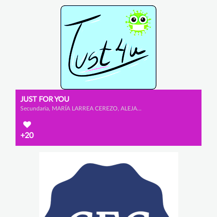
JUST FOR YOU
Secundaria, MARÍA LARREA CEREZO, ALEJANDRO ESCRIBANO GONZÁLEZ y ELDA MARTÍNEZ GONZÁLEZ
+20