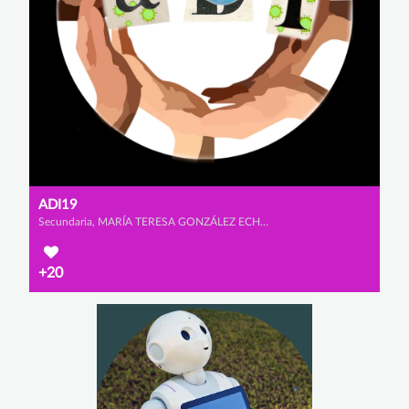
ADI19
Secundaria, MARÍA TERESA GONZÁLEZ ECHEVERRÍA-TORRES, MARÍA MARTÍNEZ VILLAR y MARIO VAZQUEZ SIMÓN
+20