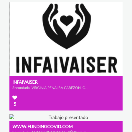
INFAIVAISER
Secundaria, VIRGINIA PEÑALBA CABEZÓN, CLAUDIA MORENO RINCÓN y SANDRA CAMACHO CAPELL
5
WWW.FUNDINGCOVID.COM