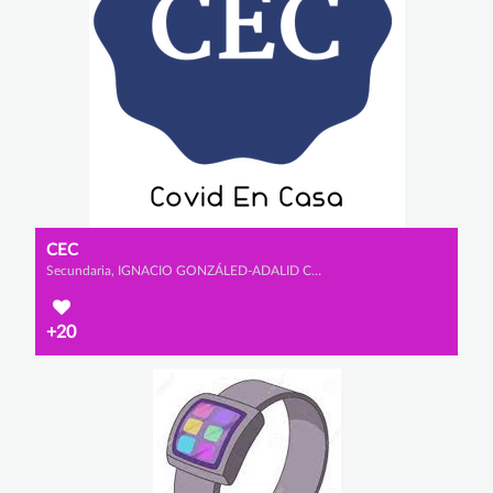
CEC
Secundaria, IGNACIO GONZÁLED-ADALID CHOZAS, JOSÉ GONZÁLEZ-ADALID LLABRÉS y ÁLVARO VALDÉS PIRIZ
+20