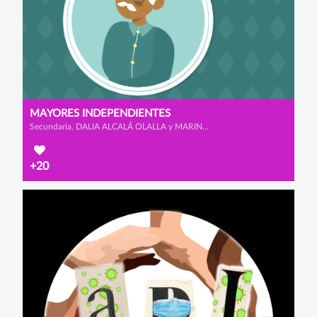
MAYORES INDEPENDIENTES
Secundaria, DALIA ALCALÁ OLALLA y MARINA ALONSO FERNÁNDEZ
+20