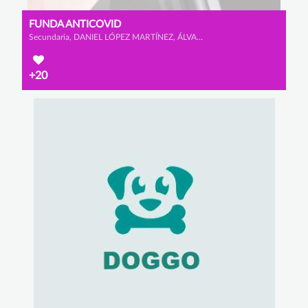
FUNDA ANTICOVID
Secundaria, DANIEL LÓPEZ MARTÍNEZ, ÁLVARO DOLADO MONTERO y ALEJANDRO GARCÍA CALAMARDO
+20