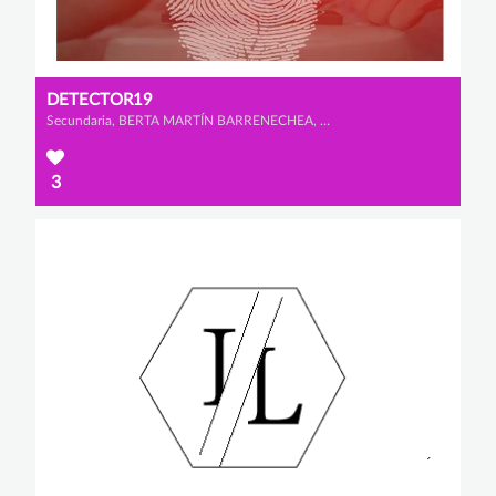
DETECTOR19
Secundaria, BERTA MARTÍN BARRENECHEA, CELIA FLORIANO VELASCO y LUCÍA GONZÁLEZ RAMOS
3