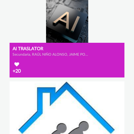
AI TRASLATOR
Secundaria, RAÚL NIÑO ALONSO, JAIME POMBO CARAMÉ y TEO SENFTLEBEN
+20