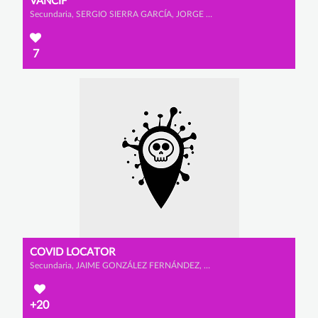
VANCIF
Secundaria, SERGIO SIERRA GARCÍA, JORGE HERNÁNDEZ MONTERO y EDEL MARTÍNEZ ALONSO
7
COVID LOCATOR
Secundaria, JAIME GONZÁLEZ FERNÁNDEZ, YAGO GONZÁLEZ GONZÁLEZ y ALEJANDRO BARÓN YE
+20