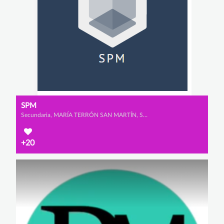
SPM
Secundaria, MARÍA TERRÓN SAN MARTÍN, SARA SAAD MARTÍN y PATRICIA RUIZ DEL PORTAL RODRÍGUEZ
+20