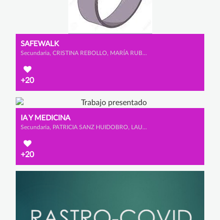
SAFEWALK
Secundaria, CRISTINA REBOLLO, MARÍA RUBIO y ALLEGRA MEAZZA
+20
IA Y MEDICINA
Secundaria, PATRICIA SANZ HUIDOBRO, LAURA MANTECÓN HERNANZ y ICÍAR HEREDERO PÉREZ
+20