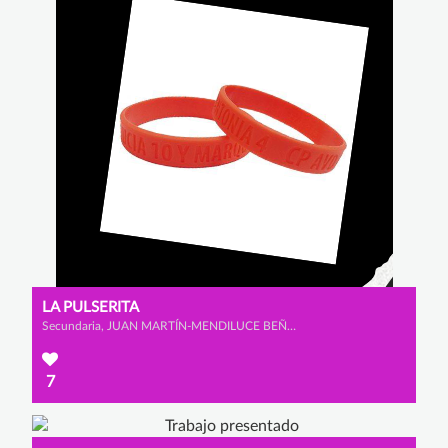
LA PULSERITA
Secundaria, JUAN MARTÍN-MENDILUCE BEÑARÁN, LUIS RODRÍGUEZ DOPICO y ALEJANDRO PATÓN ALBARRACÍN
7