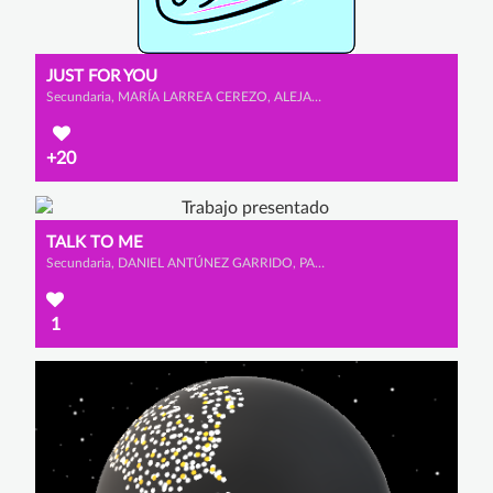
JUST FOR YOU
Secundaria, MARÍA LARREA CEREZO, ALEJANDRO ESCRIBANO GONZÁLEZ y ELDA MARTÍNEZ GONZÁLEZ
+20
TALK TO ME
Secundaria, DANIEL ANTÚNEZ GARRIDO, PABLO MARTÍN BRAVO y PABLO TABOADA GONZÁLEZ
1