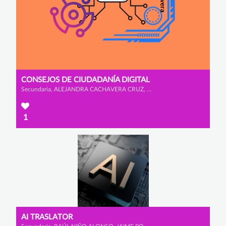
CONSEJOS DE CIUDADANÍA DIGITAL
Secundaria, ALEJANDRA CACHAVERA CRUZ, ALEJANDRA NIETO ALCAIDE y CARLOS GARCÍA ALONSO
1
AI TRASLATOR