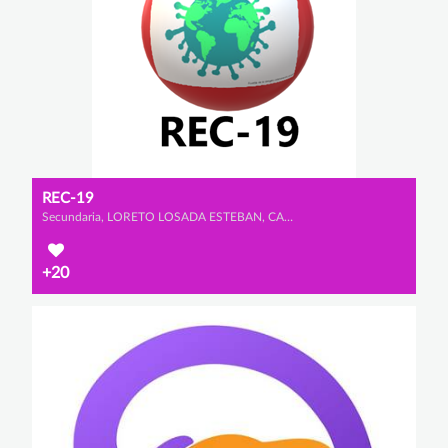
REC-19
Secundaria, LORETO LOSADA ESTEBAN, CANDELA RODRÍGUEZ ESTEBAN y LUCÍA VELÁZQUEZ BAENA
+20