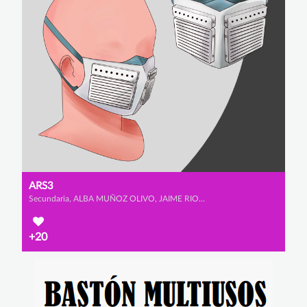
ARS3
Secundaria, ALBA MUÑOZ OLIVO, JAIME RIOS URBANO y IRENE SAINZ ALCALA
+20