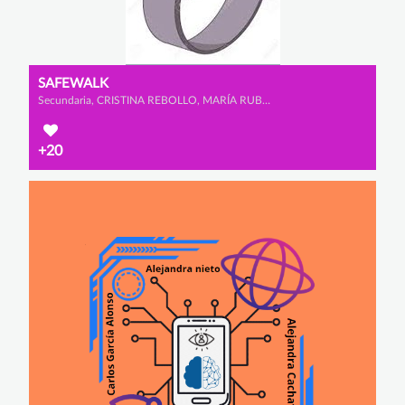
SAFEWALK
Secundaria, CRISTINA REBOLLO, MARÍA RUBIO y ALLEGRA MEAZZA
+20