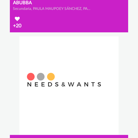
ABUBBA
Secundaria, PAULA MAUPOEY SÁNCHEZ, PAULA VÁZQUEZ DURÁN y LAURA FONSECA ORTÉS
+20