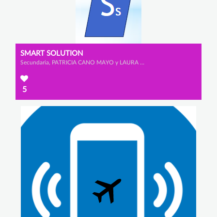
SMART SOLUTION
Secundaria, PATRICIA CANO MAYO y LAURA MORENO JUNQUERA
5