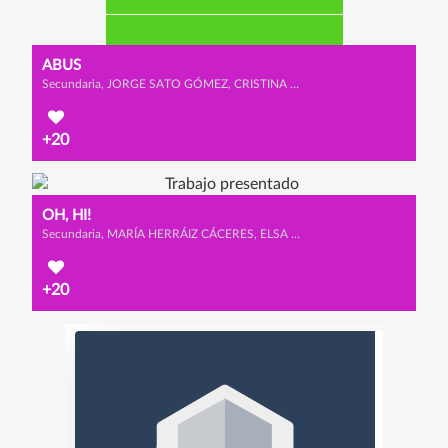
ABUS
Secundaria, JORGE SATO GÓMEZ, CRISTINA MALO ESCUDERO y JIMENA GIL VEGA
+20
OH, HI!
Secundaria, MARÍA HERRÁIZ CÁCERES, ELSA CALVET MARTÍNEZ y AMAIA ROSA AYERDI
+20