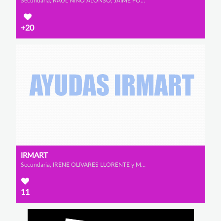
Secundaria, RAÚL NIÑO ALONSO, JAIME POMBO CARAMÉ y TEO SENFTLEBEN
+20
IRMART
Secundaria, IRENE OLIVARES LLORENTE y MARTINA ECHEVERRÍA SÁNCHEZ
11