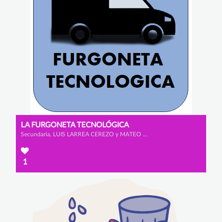
LA FURGONETA TECNOLÓGICA
Secundaria, LUIS LARREA CEREZO y MATEO GONZÁLEZ RODRÍGUEZ
1