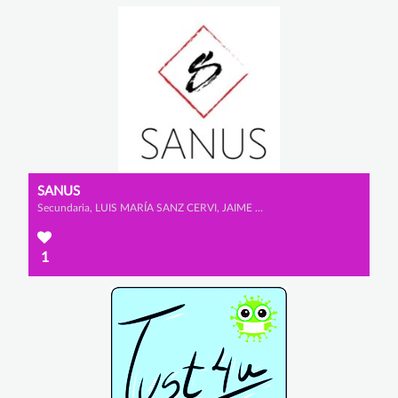
SANUS
Secundaria, LUIS MARÍA SANZ CERVI, JAIME MATUTE PORRAS y ARNAU MATEO JARA
1