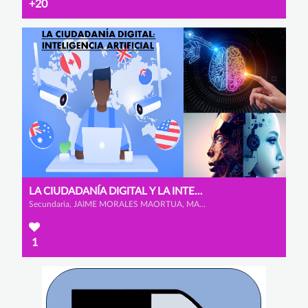
+20
LA CIUDADANÍA DIGITAL Y LA INTELIGENCIA ARTIFICIAL
Secundaria, JAIME MORALES MAORTUA, MARIO MARCOS MATEOS y ÁLVARO GONZÁLEZ BENITO
1