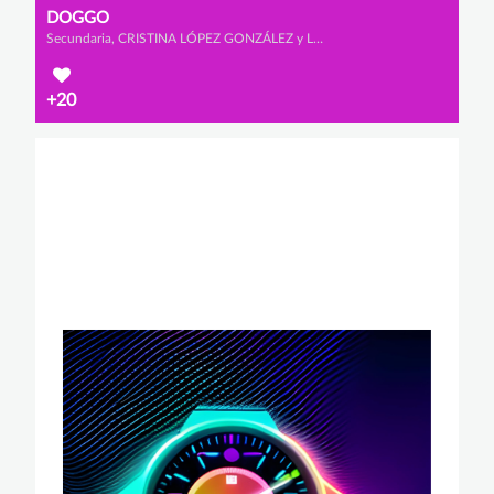
DOGGO
Secundaria, CRISTINA LÓPEZ GONZÁLEZ y LUCIANA SACO DÍAZ
+20