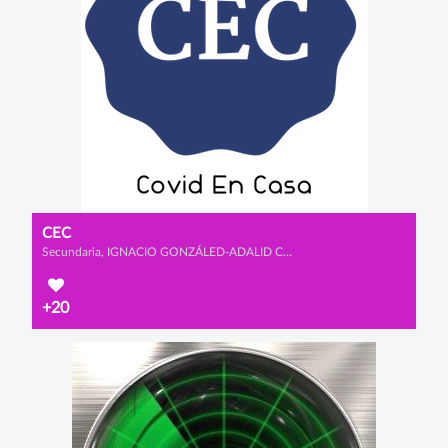
CEC
Secundaria, IGNACIO GONZÁLED-ADALID CHOZAS, JOSÉ GONZÁLEZ-ADALID LLABRÉS y ÁLVARO VALDÉS PIRIZ
+20