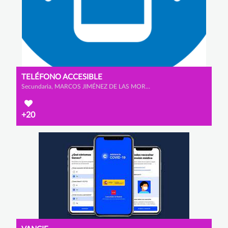
TELÉFONO ACCESIBLE
Secundaria, MARCOS JIMÉNEZ DE LAS MORAS, DANIEL BAÑOS PRATO y ÁLVARO LANNEGRAND LORENZO
+20