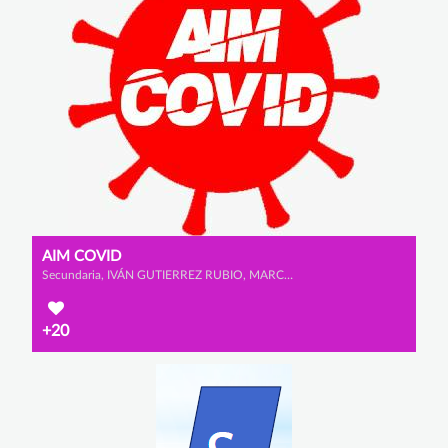
AIM COVID
Secundaria, IVÁN GUTIERREZ RUBIO, MARCO LÓPEZ GÓMEZ y ADRIÁN GARCÍA SANTAMARÍA
+20