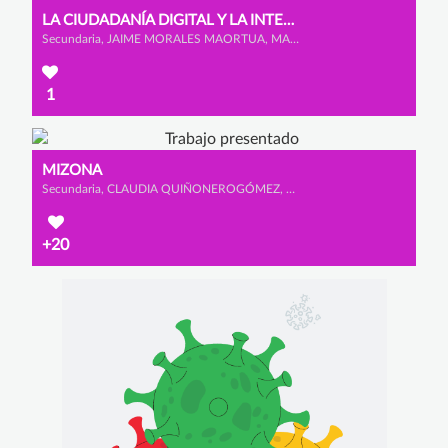
LA CIUDADANÍA DIGITAL Y LA INTELIGENCIA ARTIFICIAL
Secundaria, JAIME MORALES MAORTUA, MARIO MARCOS MATEOS y ÁLVARO GONZÁLEZ BENITO
1
MIZONA
Secundaria, CLAUDIA QUIÑONEROGÓMEZ, MACARENA CANO CALDERÓN y SOFÍA GONZÁLEZ OLMEDO
+20