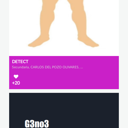
DETECT
Secundaria, CARLOS DEL POZO OLIVARES, MARCOS BRICEÑO NUEVO y ÁLVARO SANTAMARTA DE SANTOS
+20