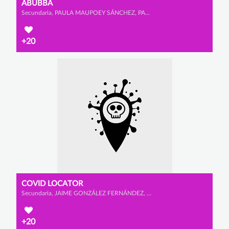
ABUBBA
Secundaria, PAULA MAUPOEY SÁNCHEZ, PAULA VÁZQUEZ DURÁN y LAURA FONSECA ORTÉS
+20
COVID LOCATOR
Secundaria, JAIME GONZÁLEZ FERNÁNDEZ, YAGO GONZÁLEZ GONZÁLEZ y ALEJANDRO BARÓN YE
+20