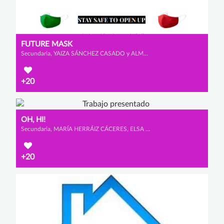
FUTURE MASK
Secundaria, YAIZA SÁNCHEZ CASADO y ALMA CASTAÑO SALGUERO
+20
OH, HI!
Secundaria, MARÍA HERRÁIZ CÁCERES, ELSA CALVET MARTÍNEZ y AMAIA ROSA AYERDI
+20