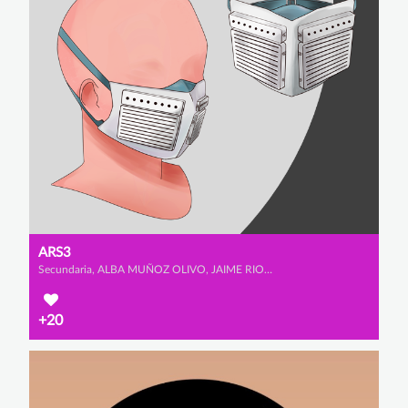
ARS3
Secundaria, ALBA MUÑOZ OLIVO, JAIME RIOS URBANO y IRENE SAINZ ALCALA
+20