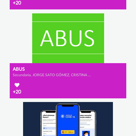
+20
ABUS
Secundaria, JORGE SATO GÓMEZ, CRISTINA MALO ESCUDERO y JIMENA GIL VEGA
+20