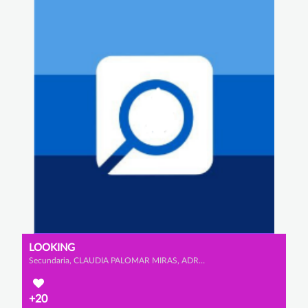
LOOKING
Secundaria, CLAUDIA PALOMAR MIRAS, ADRIANA VIDAURRE CALDERÓN y IGNACIO GARCÍA OJEDA
+20