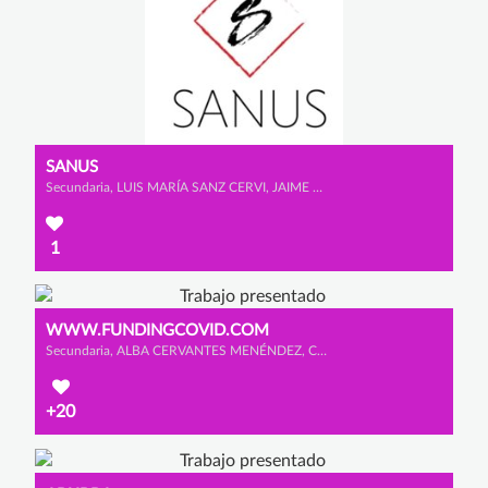
SANUS
Secundaria, LUIS MARÍA SANZ CERVI, JAIME MATUTE PORRAS y ARNAU MATEO JARA
1
WWW.FUNDINGCOVID.COM
Secundaria, ALBA CERVANTES MENÉNDEZ, CLAUDIA LÓPEZ GONZÁLEZ y YARA GONZÁLEZ DE ANDRES
+20