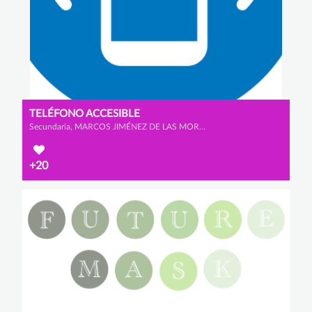
TELÉFONO ACCESIBLE
Secundaria, MARCOS JIMÉNEZ DE LAS MORAS, DANIEL BAÑOS PRATO y ÁLVARO LANNEGRAND LORENZO
+20