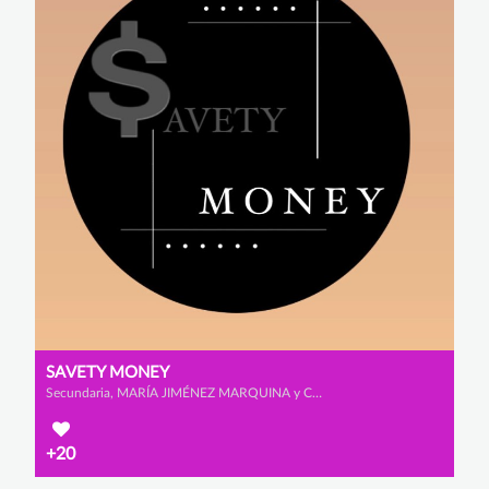
SAVETY MONEY
Secundaria, MARÍA JIMÉNEZ MARQUINA y CELIA MUÑOZ ROMERO
+20