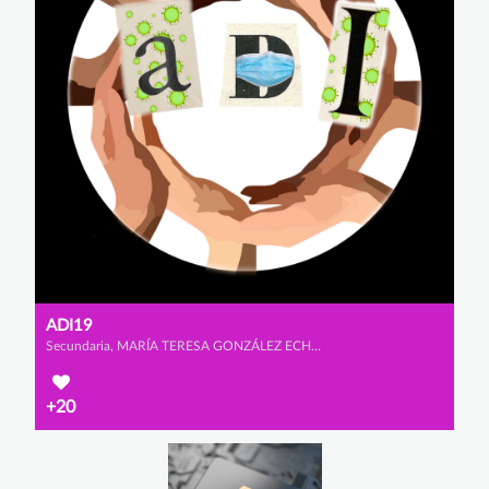
ADI19
Secundaria, MARÍA TERESA GONZÁLEZ ECHEVERRÍA-TORRES, MARÍA MARTÍNEZ VILLAR y MARIO VAZQUEZ SIMÓN
+20