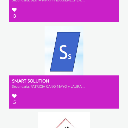
Secundaria, BERTA MARTÍN BARRENECHEA, CELIA FLORIANO VELASCO y LUCÍA GONZÁLEZ RAMOS
3
SMART SOLUTION
Secundaria, PATRICIA CANO MAYO y LAURA MORENO JUNQUERA
5