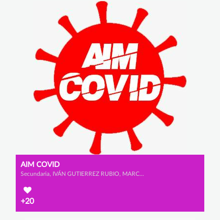
AIM COVID
Secundaria, IVÁN GUTIERREZ RUBIO, MARCO LÓPEZ GÓMEZ y ADRIÁN GARCÍA SANTAMARÍA
+20