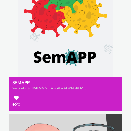
SEMAPP
Secundaria, JIMENA GIL VEGA y ADRIANA MORALES REDONDO
+20