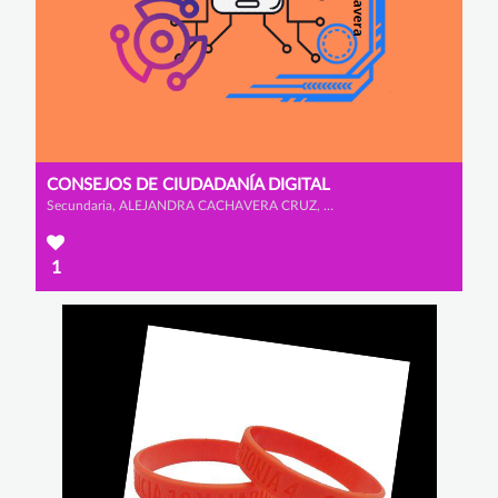
CONSEJOS DE CIUDADANÍA DIGITAL
Secundaria, ALEJANDRA CACHAVERA CRUZ, ALEJANDRA NIETO ALCAIDE y CARLOS GARCÍA ALONSO
1