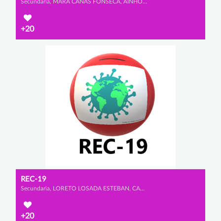
Secundaria, MARA CAÑAS FONSECA, AINHOA MATUTE PORRAS y LUCÍA ÁLVAREZ OSORIO
+20
REC-19
Secundaria, LORETO LOSADA ESTEBAN, CANDELA RODRÍGUEZ ESTEBAN y LUCÍA VELÁZQUEZ BAENA
+20