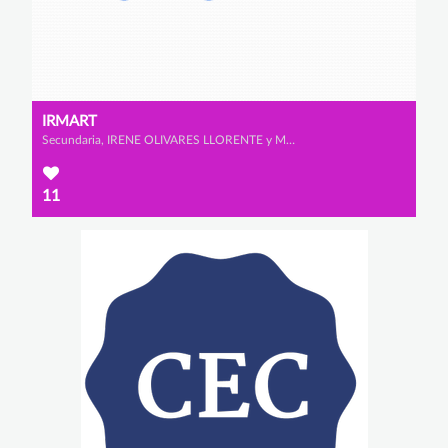
IRMART
Secundaria, IRENE OLIVARES LLORENTE y MARTINA ECHEVERRÍA SÁNCHEZ
11