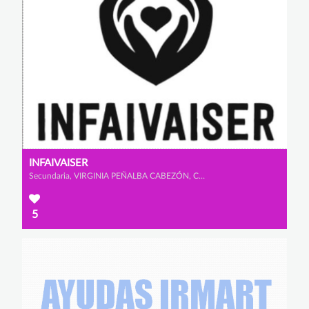
INFAIVAISER
Secundaria, VIRGINIA PEÑALBA CABEZÓN, CLAUDIA MORENO RINCÓN y SANDRA CAMACHO CAPELL
5