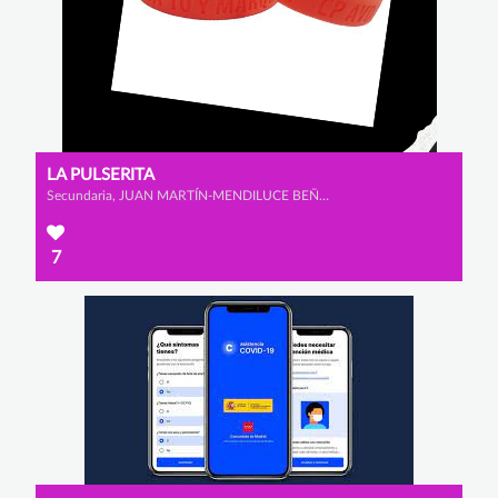
LA PULSERITA
Secundaria, JUAN MARTÍN-MENDILUCE BEÑARÁN, LUIS RODRÍGUEZ DOPICO y ALEJANDRO PATÓN ALBARRACÍN
7