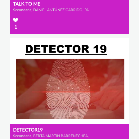
TALK TO ME
Secundaria, DANIEL ANTÚNEZ GARRIDO, PABLO MARTÍN BRAVO y PABLO TABOADA GONZÁLEZ
1
DETECTOR19
Secundaria, BERTA MARTÍN BARRENECHEA, CELIA FLORIANO VELASCO y LUCÍA GONZÁLEZ RAMOS