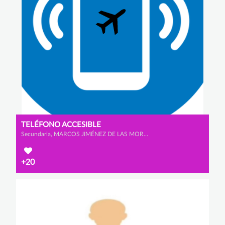
TELÉFONO ACCESIBLE
Secundaria, MARCOS JIMÉNEZ DE LAS MORAS, DANIEL BAÑOS PRATO y ÁLVARO LANNEGRAND LORENZO
+20