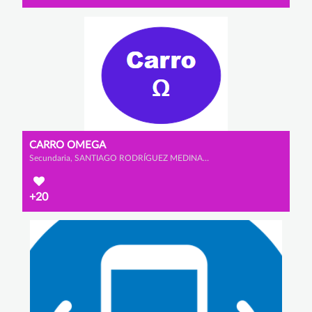
CARRO OMEGA
Secundaria, SANTIAGO RODRÍGUEZ MEDINA, VICTOR VALENCIA MANZANO y ALEJANDRO GARCÍA BERMEJO
+20