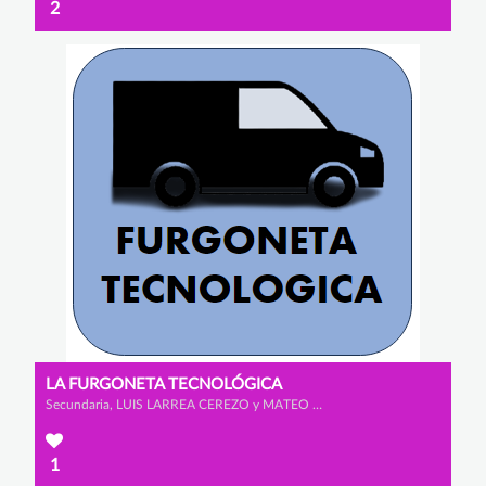
2
LA FURGONETA TECNOLÓGICA
Secundaria, LUIS LARREA CEREZO y MATEO GONZÁLEZ RODRÍGUEZ
1