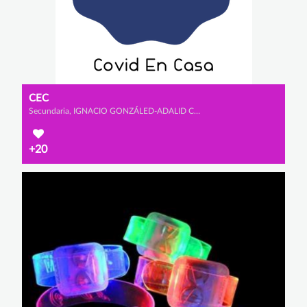
CEC
Secundaria, IGNACIO GONZÁLED-ADALID CHOZAS, JOSÉ GONZÁLEZ-ADALID LLABRÉS y ÁLVARO VALDÉS PIRIZ
+20