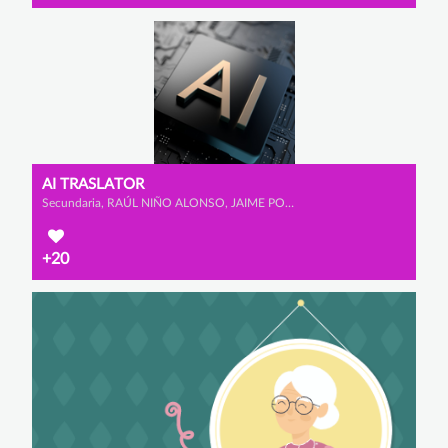
AI TRASLATOR
Secundaria, RAÚL NIÑO ALONSO, JAIME POMBO CARAMÉ y TEO SENFTLEBEN
+20