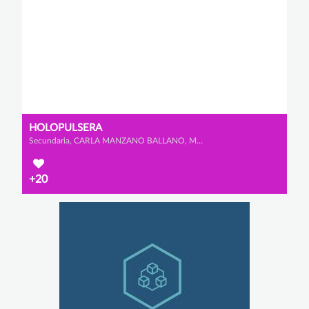
HOLOPULSERA
Secundaria, CARLA MANZANO BALLANO, MARÍA SERRANO LÓPEZ y IRENE DE BLAS VÁZQUEZ
+20