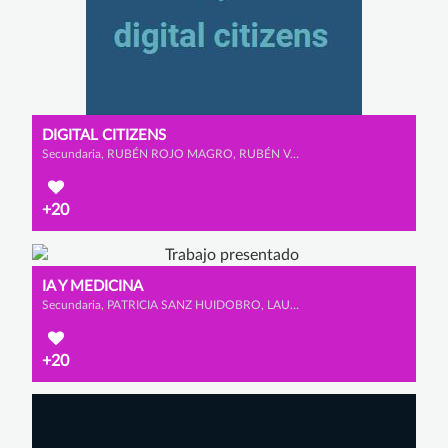
DIGITAL CITIZENS
Secundaria, RUBÉN ROJO MAGRO, RUBÉN VALLEJO PULIDO y RODRIGO LOZANO HERNANZ
+20
IA Y MEDICINA
Secundaria, PATRICIA SANZ HUIDOBRO, LAURA MANTECÓN HERNANZ y ICÍAR HEREDERO PÉREZ
+20