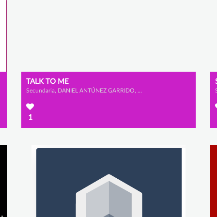
TALK TO ME
Secundaria, DANIEL ANTÚNEZ GARRIDO, PABLO MARTÍN BRAVO y PABLO TABOADA GONZÁLEZ
1