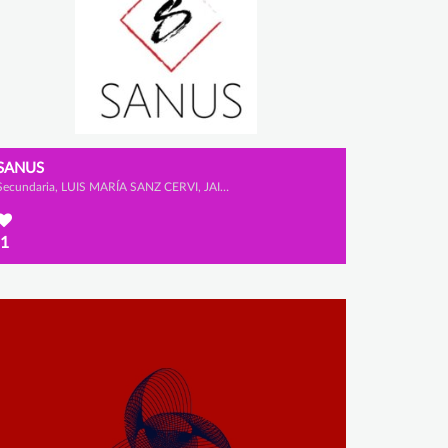
SANUS
Secundaria, LUIS MARÍA SANZ CERVI, JAIME MATUTE PORRAS y ARNAU MATEO JARA
1