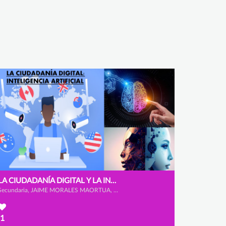
LA CIUDADANÍA DIGITAL Y LA INTELIGENCIA ARTIFICIAL
Secundaria, JAIME MORALES MAORTUA, MARIO MARCOS MATEOS y ÁLVARO GONZÁLEZ BENITO
1