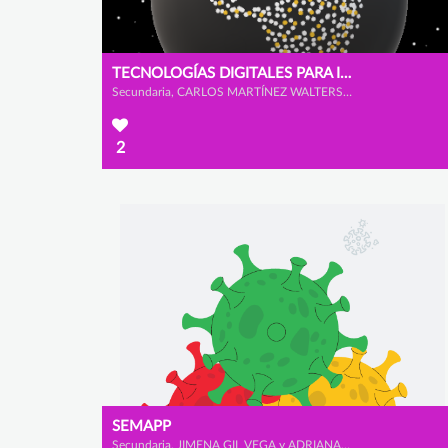
TECNOLOGÍAS DIGITALES PARA IMPULSAR LA CIUDADANÍA DIGITAL
Secundaria, CARLOS MARTÍNEZ WALTERS, TERESA YOHN MOINELO y CLARA VALENTINA DE LEÓN ÁVILA
2
SEMAPP
Secundaria, JIMENA GIL VEGA y ADRIANA MORALES REDONDO