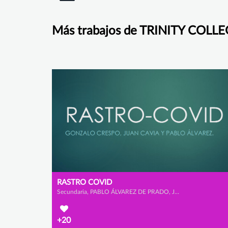
Más trabajos de TRINITY COL
RASTRO COVID
Secundaria, PABLO ÁLVAREZ DE PRADO, JUAN CAVIA BELDA y GONZALO CRESPO RODRÍGUEZ
+20