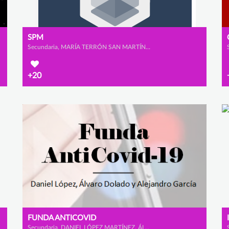
SPM
Secundaria, MARÍA TERRÓN SAN MARTÍN, SARA SAAD MARTÍN y PATRICIA RUIZ DEL PORTAL RODRÍGUEZ
+20
FUNDA ANTICOVID
Secundaria, DANIEL LÓPEZ MARTÍNEZ, ÁLVARO DOLADO MONTERO y ALEJANDRO GARCÍA CALAMARDO