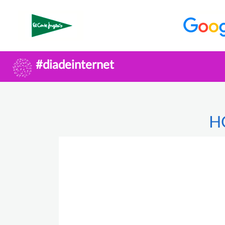
#diadeinternet
H