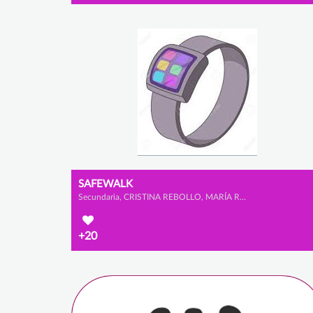
SAFEWALK
Secundaria, CRISTINA REBOLLO, MARÍA RUBIO y ALLEGRA MEAZZA
+20