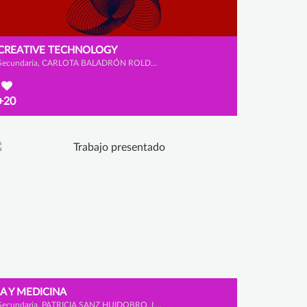
CREATIVE TECHNOLOGY
Secundaria, CARLOTA BALADRÓN ROLDÁN, FLAVIA HERNÁNDEZ ZAMORA y SANTIAGO MUELAS SOMOHANO
+20
IA Y MEDICINA
Secundaria, PATRICIA SANZ HUIDOBRO, LAURA MANTECÓN HERNANZ y ICÍAR HEREDERO PÉREZ