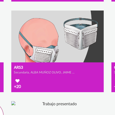
ARS3
Secundaria, ALBA MUÑOZ OLIVO, JAIME RIOS URBANO y IRENE SAINZ ALCALA
+20