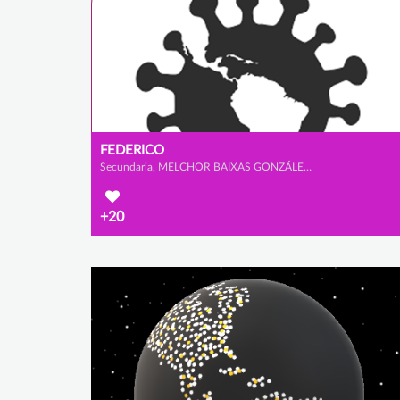
FEDERICO
Secundaria, MELCHOR BAIXAS GONZÁLEZ y ALEJANDRO SANZ CABRERIZO
+20