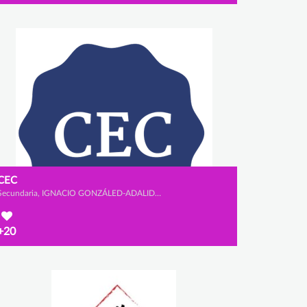
CEC
Secundaria, IGNACIO GONZÁLED-ADALID CHOZAS, JOSÉ GONZÁLEZ-ADALID LLABRÉS y ÁLVARO VALDÉS PIRIZ
+20