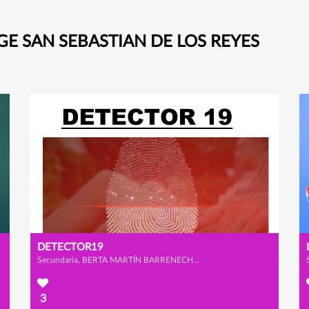
LEGE SAN SEBASTIAN DE LOS REYES
DETECTOR19
Secundaria, BERTA MARTÍN BARRENECHEA, CELIA FLORIANO VELASCO y LUCÍA GONZÁLEZ RAMOS
3