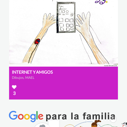
INTERNET Y AMIGOS
Dibujos, MAEL
3