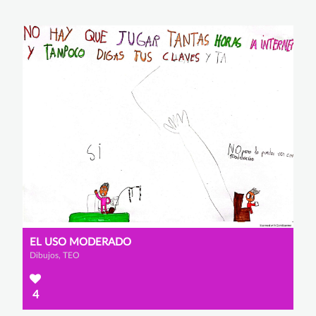
EL USO MODERADO
Dibujos, TEO
4