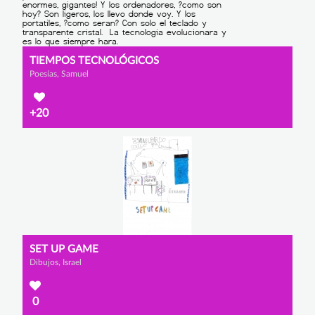
TIEMPOS TECNOLÓGICOS
Poesías, Samuel
+20
SET UP GAME
Dibujos, Israel
0