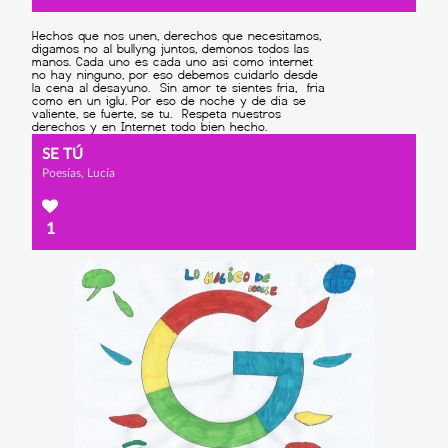
SE TÚ
Poesías, Lucía
1