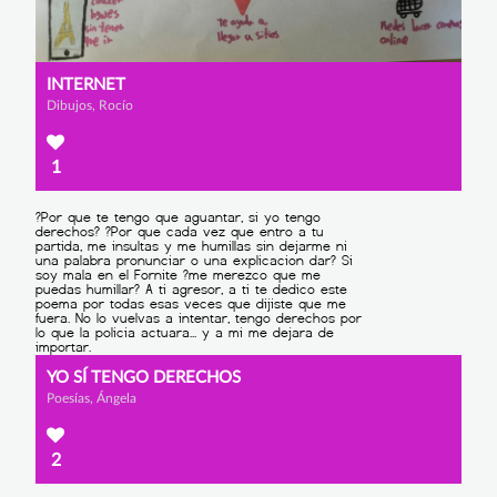
INTERNET
Dibujos, Rocío
1
YO SÍ TENGO DERECHOS
Poesías, Ángela
2