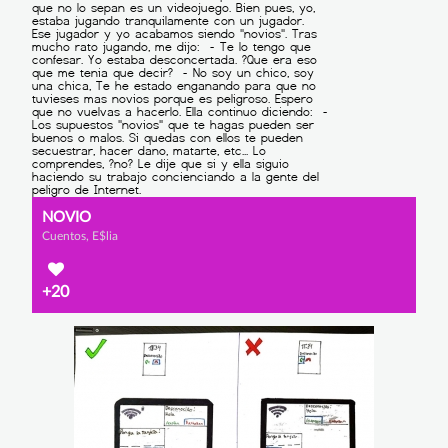
NOVIO
Cuentos, E$lia
+20