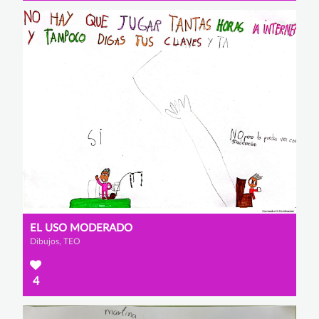
EL USO MODERADO
Dibujos, TEO
4