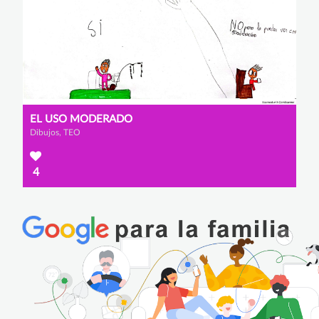
EL USO MODERADO
Dibujos, TEO
4