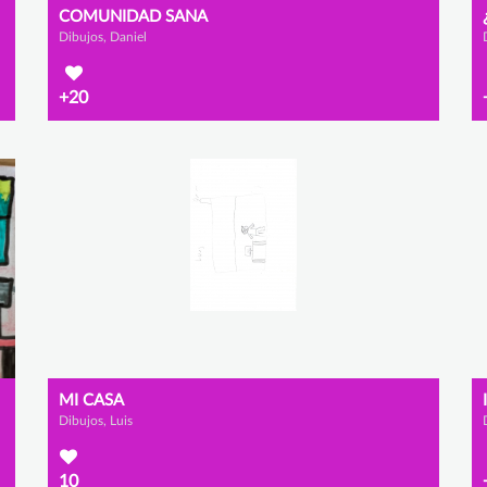
COMUNIDAD SANA
Dibujos, Daniel
+20
MI CASA
Dibujos, Luis
10