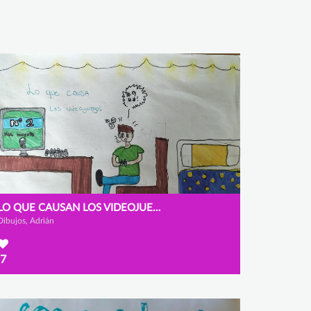
LO QUE CAUSAN LOS VIDEOJUEGOS EN INTERNET
Dibujos, Adrián
7