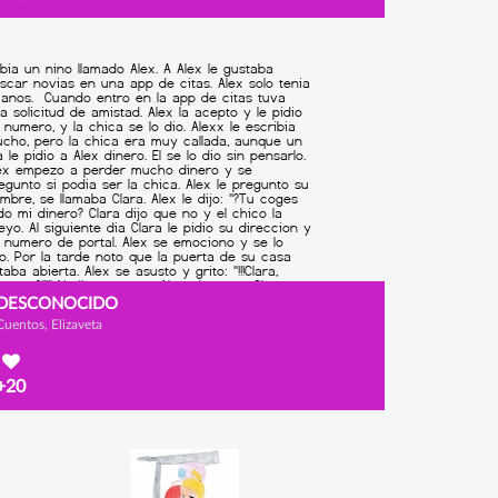
DESCONOCIDO
Cuentos, Elizaveta
+20