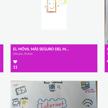
EL MÓVIL MÁS SEGURO DEL MUNDO
Dibujos, Rubén
11