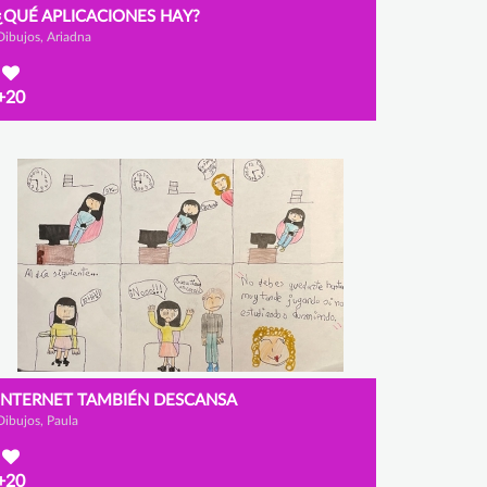
¿QUÉ APLICACIONES HAY?
Dibujos, Ariadna
+20
INTERNET TAMBIÉN DESCANSA
Dibujos, Paula
+20