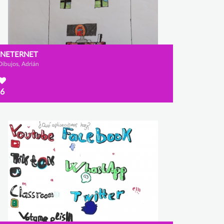
INETERNET
Dibujos, Adrián
6