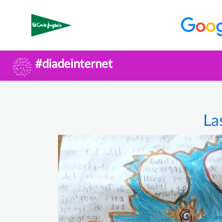
#diadeinternet
La