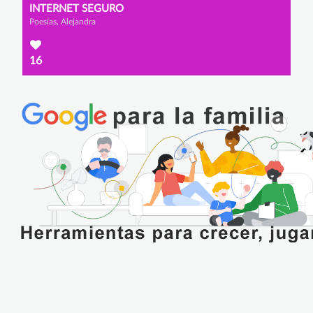
INTERNET SEGURO
Poesías, Alejandra
16