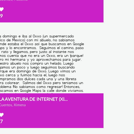
9
LA AVENTURA DE INTERNET (XIMENA. 3º-B)
Cuentos, Ximena
7