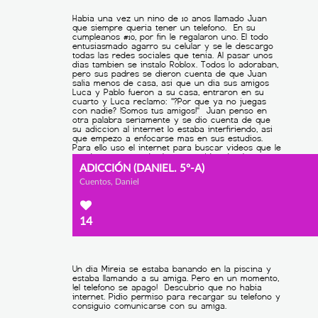
ADICCIÓN (DANIEL. 5º-A)
Cuentos, Daniel
14