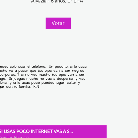
Alyazia - 6 años, 1º 1º-A
Votar
SI USAS POCO INTERNET VAS A SER MÁS FELIZ (MASSIMO. 1º-B)
Cuentos, Massimo