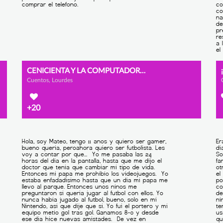
CENICIENTA Y LA COMPUTADORA (LOURDES. 1º-A)
Cuentos, Lourdes
+20