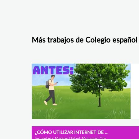
Más trabajos de Colegio español
¿CÓMO UTILIZAR INTERNET DE FORMA SEGURA Y EDUCATIVA?
Secundaria, Marwan Daloul, Mohamed Omar Alsomehi y Rafael Gámez